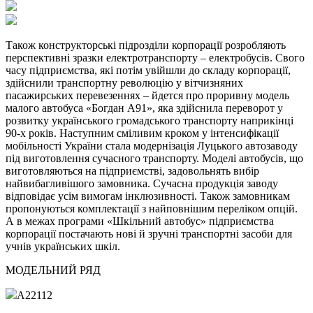
Також конструкторські підрозділи корпорації розробляють
перспективні зразки електротранспорту – електробусів. Свого
часу підприємства, які потім увійшли до складу корпорації,
здійснили транспортну революцію у вітчизняних
пасажирських перевезеннях – йдется про проривну модель
малого автобуса «Богдан А91», яка здійснила переворот у
розвитку українського громадського транспорту наприкінці
90-х років. Наступним сміливим кроком у інтенсифікації
мобільності України стала модернізація Луцького автозаводу
під виготовлення сучасного транспорту. Моделі автобусів, що
виготовляються на підприємстві, задовольнять вибір
найвибагливішого замовника. Сучасна продукція заводу
відповідає усім вимогам інклюзивності. Також замовникам
пропонуються комплектації з найповнішим переліком опцій.
А в межах програми «Шкільний автобус» підприємства
корпорації постачають нові й зручні транспортні засоби для
учнів українських шкіл.
МОДЕЛЬНИЙ РЯД
А22112