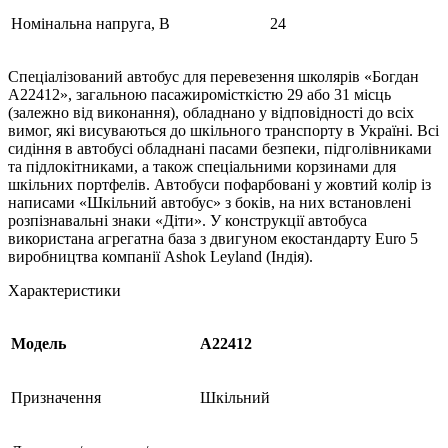
Номінальна напруга, В
24
Спеціалізований автобус для перевезення школярів «Богдан
А22412», загальною пасажиромісткістю 29 або 31 місць
(залежно від виконання), обладнано у відповідності до всіх
вимог, які висуваються до шкільного транспорту в Україні. Всі
сидіння в автобусі обладнані пасами безпеки, підголівниками
та підлокітниками, а також спеціальними корзинами для
шкільних портфелів. Автобуси пофарбовані у жовтий колір із
написами «Шкільний автобус» з боків, на них встановлені
розпізнавальні знаки «Діти». У конструкції автобуса
використана агрегатна база з двигуном екостандарту Euro 5
виробництва компанії Ashok Leyland (Індія).
Характеристики
Модель
А22412
Призначення
Шкільний