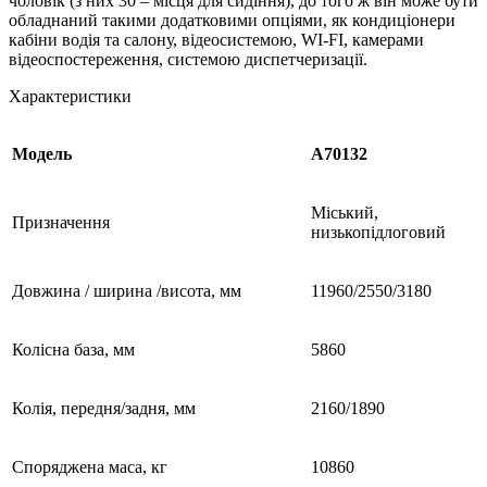
чоловік (з них 30 – місця для сидіння), до того ж він може бути
обладнаний такими додатковими опціями, як кондиціонери
кабіни водія та салону, відеосистемою, WI-FI, камерами
відеоспостереження, системою диспетчеризації.
Характеристики
Модель
А70132
Міський,
Призначення
низькопідлоговий
Довжина / ширина /висота, мм
11960/2550/3180
Колісна база, мм
5860
Колія, передня/задня, мм
2160/1890
Споряджена маса, кг
10860