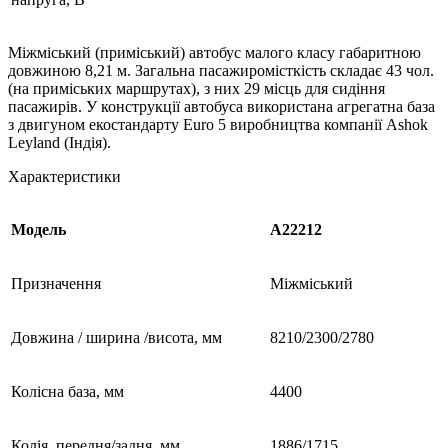
Міжміський (приміський) автобус малого класу габаритною
довжиною 8,21 м. Загальна пасажиромісткість складає 43 чол.
(на приміських маршрутах), з них 29 місць для сидіння
пасажирів. У конструкції автобуса використана агрегатна база
з двигуном екостандарту Euro 5 виробництва компанії Ashok
Leyland (Індія).
Характеристики
Модель
А22212
Призначення
Міжміський
Довжина / ширина /висота, мм
8210/2300/2780
Колісна база, мм
4400
Колія, передня/задня, мм
1886/1715