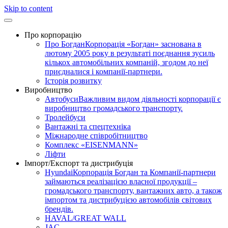
Skip to content
Про корпорацію
Про Богдан
Корпорація «Богдан» заснована в
лютому 2005 року в результаті поєднання зусиль
кількох автомобільних компаній, згодом до неї
приєдналися і компанії-партнери.
Історія розвитку
Виробництво
Автобуси
Важливим видом діяльності корпорації є
виробництво громадського транспорту.
Тролейбуси
Вантажні та спецтехніка
Міжнародне співробітництво
Комплекс «EISENMANN»
Ліфти
Імпорт/Експорт та дистрибуція
Hyundai
Корпорація Богдан та Компанії-партнери
займаються реалізацією власної продукції –
громадського транспорту, вантажних авто, а також
імпортом та дистрибуцією автомобілів світових
брендів.
HAVAL/GREAT WALL
JAC