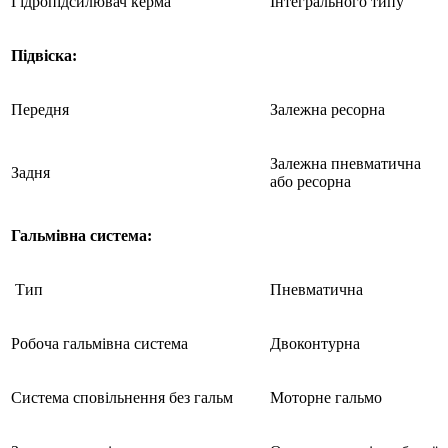
Гідропідсилювач керма
Інтегрального типу
Підвіска:
Передня
Залежна ресорна
Залежна пневматична
Задня
або ресорна
Гальмівна система:
Тип
Пневматична
Робоча гальмівна система
Двоконтурна
Cистема сповільнення без гальм
Моторне гальмо