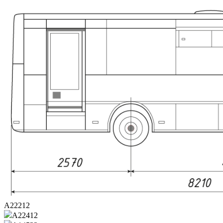
А22212
А22412