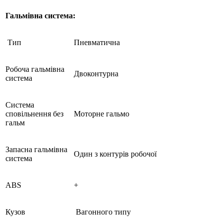
Гальмівна система:
Тип
Пневматична
Робоча гальмівна
Двоконтурна
система
Cистема
сповільнення без
Моторне гальмо
гальм
Запасна гальмівна
Один з контурів робочої
система
ABS
+
Кузов
Вагонного типу