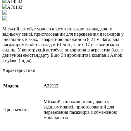
А14532
А70132
Міський автобус малого класу з низькою площадкою у
задньому звисі, пристосований для перевезення пасажирів у
інвалідних візках, габаритною довжиною 8,21 м. Загальна
пасажиромісткість складає 61 чол., з них 17 пасажирських
сидінь. У конструкції автобуса використана агрегатна база з
двигуном екостандарту Euro 5 виробництва компанії Ashok
Leyland (Індія).
Характеристики
Модель
А22112
Міський з низькою площадкою у
задньому звисі, пристосований для
Призначення
перевезення пасажирів з обмеженою
мобільністю