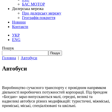
БАС МОТОР
Дилерська мережа
Про дилерську мережу
Географія покриття
Новини
Контакти
УКР
ENG
Пошук
Пошук
Головна
|
Автобуси
Автобуси
Виробництво сучасного транспорту є провідним напрямком
діяльності виробничих потужностей корпорації. Під брендом
«Богдан» зараз випускаються малі, середні, великі та
надвеликі автобуси різних модифікацій: туристичні, міжміські,
приміські, міські, спеціалізовані та шкільні.