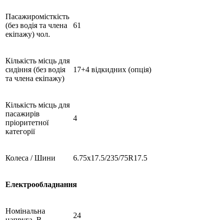
Пасажиромісткість
(без водія та члена
61
екіпажу) чол.
Кількість місць для
сидіння (без водія
17+4 відкидних (опція)
та члена екіпажу)
Кількість місць для
пасажирів
4
пріоритетної
категорії
Колеса / Шини
6.75х17.5/235/75R17.5
Електрообладнання
Номінальна
24
напруга, В