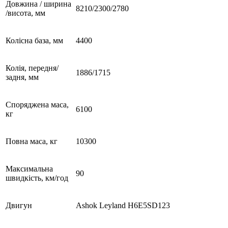
Довжина / ширина
8210/2300/2780
/висота, мм
Колісна база, мм
4400
Колія, передня/
1886/1715
задня, мм
Споряджена маса,
6100
кг
Повна маса, кг
10300
Максимальна
90
швидкість, км/год
Двигун
Ashok Leyland H6E5SD123