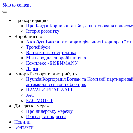
Skip to content
Про корпорацію
Про Богдан
Корпорація «Богдан» заснована в лютому 
Історія розвитку
Виробництво
Автобуси
Важливим видом діяльності корпорації є 
Тролейбуси
Вантажні та спецтехніка
Міжнародне співробітництво
Комплекс «EISENMANN»
Ліфти
Імпорт/Експорт та дистрибуція
Hyundai
Корпорація Богдан та Компанії-партнери зай
автомобілів світових брендів.
HAVAL/GREAT WALL
JAC
БАС МОТОР
Дилерська мережа
Про дилерську мережу
Географія покриття
Новини
Контакти