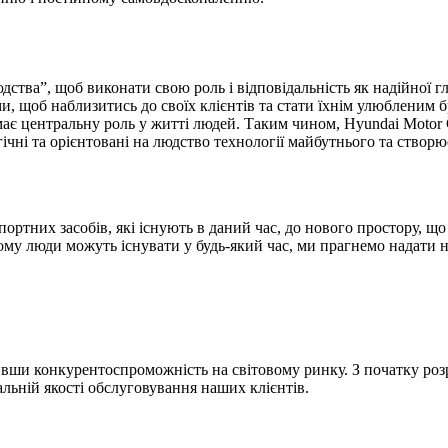
ства”, щоб виконати свою роль і відповідальність як надійної г
ами, щоб наблизитись до своїх клієнтів та стати їхнім улюбленим
має центральну роль у житті людей. Таким чином, Hyundai Motor
ічні та орієнтовані на людство технології майбутнього та створ
тних засобів, які існують в даний час, до нового простору, що 
ому люди можуть існувати у будь-який час, ми прагнемо надати 
вши конкурентоспроможність на світовому ринку. З початку розр
льній якості обслуговування наших клієнтів.