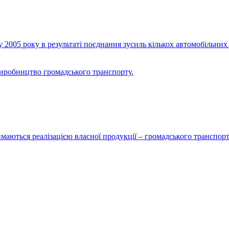
2005 року в результаті поєднання зусиль кількох автомобільних 
виробництво громадського транспорту.
маються реалізацією власної продукції – громадського транспорт