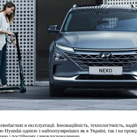
евибагливі в експлуатації. Інноваційність, технологічність, наді
ю Hyundai однією з найпопулярніших як в Україні, так і на прові
нню і постійному самовдосконаленню.