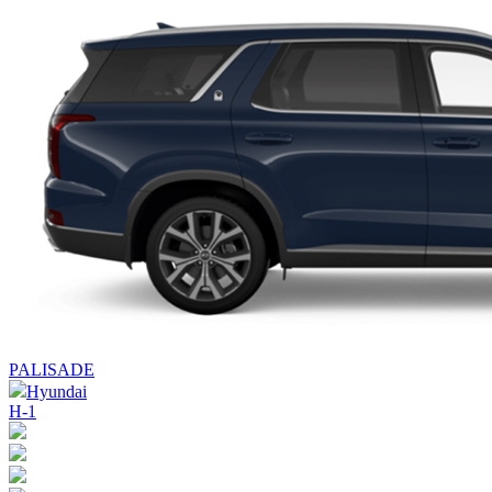
PALISADE
Hyundai
H-1