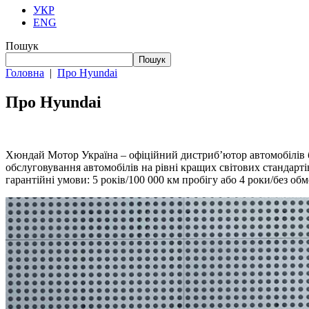
УКР
ENG
Пошук
Пошук
Головна
|
Про Hyundai
Про Hyundai
Хюндай Мотор Україна – офіційний дистриб’ютор автомобілів бр
обслуговування автомобілів на рівні кращих світових стандарт
гарантійні умови: 5 років/100 000 км пробігу або 4 роки/без об