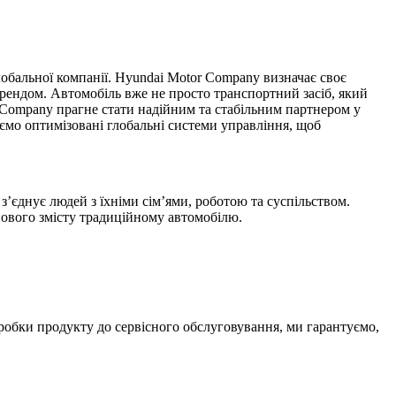
лобальної компанії. Hyundai Motor Company визначає своє
 брендом. Автомобіль вже не просто транспортний засіб, який
 Company прагне стати надійним та стабільним партнером у
юємо оптимізовані глобальні системи управління, щоб
з’єднує людей з їхніми сім’ями, роботою та суспільством.
нового змісту традиційному автомобілю.
обки продукту до сервісного обслуговування, ми гарантуємо,