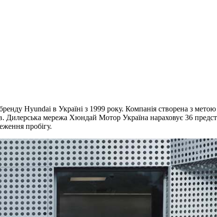
енду Hyundai в Україні з 1999 року. Компанія створена з метою
ів. Дилерська мережа Хюндай Мотор Україна нараховує 36 предста
меження пробігу.