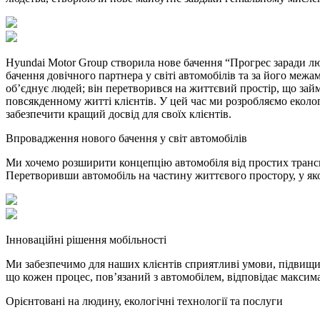
Hyundai Motor Group створила нове бачення “Прогрес заради люд
бачення довічного партнера у світі автомобілів та за його меж
об’єднує людей; він перетворився на життєвий простір, що зай
повсякденному житті клієнтів. У цей час ми розробляємо еколог
забезпечити кращий досвід для своїх клієнтів.
Впровадження нового бачення у світ автомобілів
Ми хочемо розширити концепцію автомобіля від простих транспор
Перетворивши автомобіль на частину життєвого простору, у як
Інноваційні рішення мобільності
Ми забезпечимо для наших клієнтів сприятливі умови, підвищи
що кожен процес, пов’язаний з автомобілем, відповідає максима
Орієнтовані на людину, екологічні технології та послуги