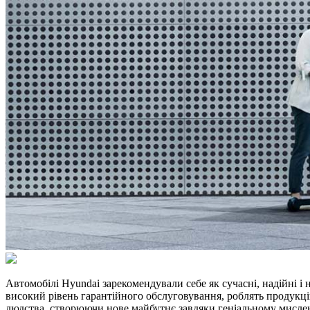
Автомобілі Hyundai зарекомендували себе як сучасні, надійні і н
високий рівень гарантійного обслуговування, роблять продукці
людства, створюючи нове майбутнє завдяки геніальному мисле