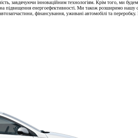
чність, завдячуючи інноваційним технологіям. Крім того, ми буде
на підвищення енергоефективності. Ми також розширимо нашу сфе
втозапчастини, фінансування, уживані автомобілі та переробку.