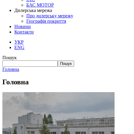
БАС МОТОР
Дилерська мережа
Про дилерську мережу
Географія покриття
Новини
Контакти
УКР
ENG
Пошук
Пошук
Головна
Головна