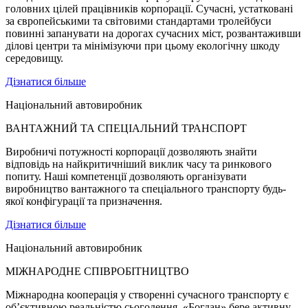
головних цілей працівників корпорації. Сучасні, устатковані
за європейськими та світовими стандартами тролейбуси
повинні запанувати на дорогах сучасних міст, розвантаживши
ділові центри та мінімізуючи при цьому екологічну шкоду
середовищу.
Дізнатися більше
Національний автовиробник
ВАНТАЖНИЙ ТА СПЕЦІАЛЬНИЙ ТРАНСПОРТ
Виробничі потужності корпорації дозволяють знайти
відповідь на найкритичніший виклик часу та ринкового
попиту. Наші компетенції дозволяють організувати
виробництво вантажного та спеціального транспорту будь-
якої конфігурації та призначення.
Дізнатися більше
Національний автовиробник
МІЖНАРОДНЕ СПІВРОБІТНИЦТВО
Міжнародна кооперація у створенні сучасного транспорту є
об’єктивною реальністю сьогодення. «Богдан» бере активну