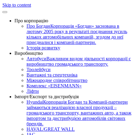
Skip to content
Про корпорацію
Про Богдан
Корпорація «Богдан» заснована в
лютому 2005 року в результаті поєднання зусиль
кількох автомобільних компаній, згодом до неї
приєдналися і компанії-партнери.
Історія розвитку
Виробництво
Автобуси
Важливим видом діяльності корпорації є
виробництво громадського транспорту.
Тролейбуси
Вантажні та спецтехніка
Міжнародне співробітництво
Комплекс «EISENMANN»
Ліфти
Імпорт/Експорт та дистрибуція
Hyundai
Корпорація Богдан та Компанії-партнери
займаються реалізацією власної продукції –
громадського транспорту, вантажних авто, а також
імпортом та дистрибуцією автомобілів світових
брендів.
HAVAL/GREAT WALL
JAC