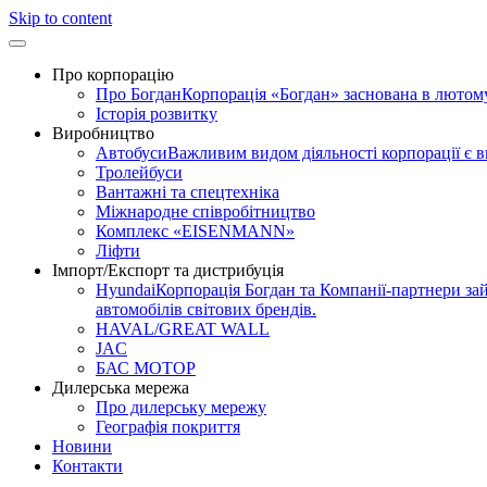
Skip to content
Про корпорацію
Про Богдан
Корпорація «Богдан» заснована в лютому 
Історія розвитку
Виробництво
Автобуси
Важливим видом діяльності корпорації є 
Тролейбуси
Вантажні та спецтехніка
Міжнародне співробітництво
Комплекс «EISENMANN»
Ліфти
Імпорт/Експорт та дистрибуція
Hyundai
Корпорація Богдан та Компанії-партнери зай
автомобілів світових брендів.
HAVAL/GREAT WALL
JAC
БАС МОТОР
Дилерська мережа
Про дилерську мережу
Географія покриття
Новини
Контакти