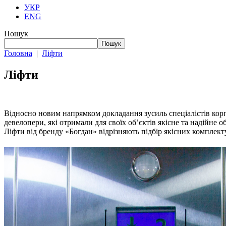
УКР
ENG
Пошук
Пошук
Головна
|
Ліфти
Ліфти
Відносно новим напрямком докладання зусиль спеціалістів кор
девелопери, які отримали для своїх об’єктів якісне та надійне 
Ліфти від бренду «Богдан» відрізняють підбір якісних комплект