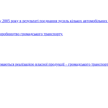
2005 року в результаті поєднання зусиль кількох автомобільних 
виробництво громадського транспорту.
маються реалізацією власної продукції – громадського транспорт