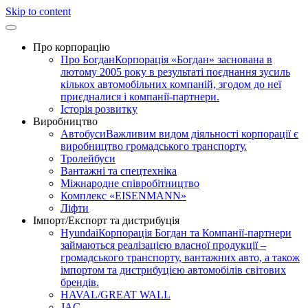
Skip to content
Про корпорацію
Про Богдан
Корпорація «Богдан» заснована в
лютому 2005 року в результаті поєднання зусиль
кількох автомобільних компаній, згодом до неї
приєдналися і компанії-партнери.
Історія розвитку
Виробництво
Автобуси
Важливим видом діяльності корпорації є
виробництво громадського транспорту.
Тролейбуси
Вантажні та спецтехніка
Міжнародне співробітництво
Комплекс «EISENMANN»
Ліфти
Імпорт/Експорт та дистрибуція
Hyundai
Корпорація Богдан та Компанії-партнери
займаються реалізацією власної продукції –
громадського транспорту, вантажних авто, а також
імпортом та дистрибуцією автомобілів світових
брендів.
HAVAL/GREAT WALL
JAC