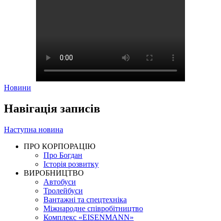
Новини
Навігація записів
Наступна новина
ПРО КОРПОРАЦІЮ
Про Богдан
Історія розвитку
ВИРОБНИЦТВО
Автобуси
Тролейбуси
Вантажні та спецтехніка
Міжнародне співробітництво
Комплекс «EISENMANN»