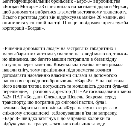
Багатофункціональний броньовик «Барс-8» виробництва
«Богдан Моторс» 23 січня виїхав на засніжені дороги Черкас,
щоб допомогти вибратися із заметів застряглому транспорту.
Всього протягом доби він відбуксував майже 20 машин, які
опинилися у сніговій пастці. Про це повідомляє прес-служба
корпорації «Богдан».
«Рішення допомогти людям на застряглих габаритних і
малогабаритних авто ми ухвалили на заводі миттєво, тільки-
но дізналися, що багато машин потрапили в безвихідну
ситуацію через заметіль. Комунальна техніка не витримала
навали снігу, тому працівники підприємства взялися
допомагати населенню власними силами за допомогою
нашого всепрохідного броньовика «Барс-8». У нагоді стала
його велика тягова потужність та можливість долати будь-які
перешкоди», – розповів директор ДП «Автоскладальний завод
№2» ПАТ «Богдан» Олександр Шевель. Зокрема, серед
транспорту, що потрапив до снігової пастки, була і
великогабаритна вантажівка. «Фура наглухо застрягла в
сніжному апокаліпсисі, заблокувавши в’їзд на заправку.
«Барс-8» швидко затягнув її до заправної колонки та
відбуксував на трасу», – зазначив очільник заводу.