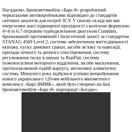
Нагадаємо, бронеавтомобіль «Барс-8» розроблений
черкаськими автовиробниками відповідно до стандартів
світових аналогів для потреб ЗСУ. У своєму складі він має
енергоємне шасі підвищеної прохідності з колісною формулою
4×4 та 6,7-літровим турбодизельним двигуном Cummins,
броньований протимінний і балістичний захист за стандартом
STANAG 4569 Level 2, системи забезпечення життєдіяльності
екіпажу, пуску димових гранат, засоби зв’язку та навігації,
прилади нічного та денного спостереження, систему
регулювання тиску в шинах та RunFlat, систему
пожежогасіння моторного відділення, засоби маскування,
протиосколковий підбій корпусу, автономну кліматичну
систему. Минулого року відбулися успішні випробування
нового українського 120-мм мобільного мінометного
комплексу «Барс-8ММК», який було створено на базі
бронеавтомобіля «Барс-8» корпорації «Богдан».