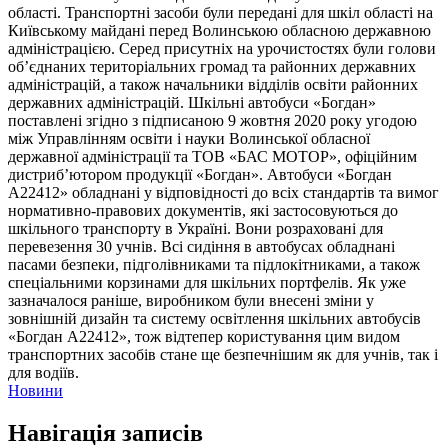
області. Транспортні засоби були передані для шкіл області на
Київському майдані перед Волинською обласною державною
адміністрацією. Серед присутніх на урочистостях були голови
об’єднаних територіальних громад та районних державних
адміністрацій, а також начальники відділів освіти районних
державних адміністрацій. Шкільні автобуси «Богдан»
поставлені згідно з підписаною 9 жовтня 2020 року угодою
між Управлінням освіти і науки Волинської обласної
державної адміністрації та ТОВ «БАС МОТОР», офіційним
дистриб’ютором продукції «Богдан». Автобуси «Богдан
А22412» обладнані у відповідності до всіх стандартів та вимог
нормативно-правових документів, які застосовуються до
шкільного транспорту в Україні. Вони розраховані для
перевезення 30 учнів. Всі сидіння в автобусах обладнані
пасами безпеки, підголівниками та підлокітниками, а також
спеціальними корзинами для шкільних портфелів. Як уже
зазначалося раніше, виробником були внесені зміни у
зовнішній дизайн та систему освітлення шкільних автобусів
«Богдан А22412», тож відтепер користування цим видом
транспортних засобів стане ще безпечнішим як для учнів, так і
для водіїв.
Новини
Навігація записів