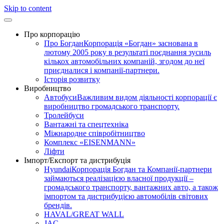
Skip to content
Про корпорацію
Про Богдан
Корпорація «Богдан» заснована в
лютому 2005 року в результаті поєднання зусиль
кількох автомобільних компаній, згодом до неї
приєдналися і компанії-партнери.
Історія розвитку
Виробництво
Автобуси
Важливим видом діяльності корпорації є
виробництво громадського транспорту.
Тролейбуси
Вантажні та спецтехніка
Міжнародне співробітництво
Комплекс «EISENMANN»
Ліфти
Імпорт/Експорт та дистрибуція
Hyundai
Корпорація Богдан та Компанії-партнери
займаються реалізацією власної продукції –
громадського транспорту, вантажних авто, а також
імпортом та дистрибуцією автомобілів світових
брендів.
HAVAL/GREAT WALL
JAC