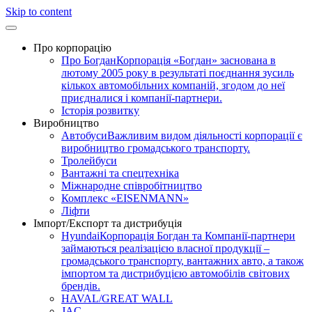
Skip to content
Про корпорацію
Про Богдан
Корпорація «Богдан» заснована в
лютому 2005 року в результаті поєднання зусиль
кількох автомобільних компаній, згодом до неї
приєдналися і компанії-партнери.
Історія розвитку
Виробництво
Автобуси
Важливим видом діяльності корпорації є
виробництво громадського транспорту.
Тролейбуси
Вантажні та спецтехніка
Міжнародне співробітництво
Комплекс «EISENMANN»
Ліфти
Імпорт/Експорт та дистрибуція
Hyundai
Корпорація Богдан та Компанії-партнери
займаються реалізацією власної продукції –
громадського транспорту, вантажних авто, а також
імпортом та дистрибуцією автомобілів світових
брендів.
HAVAL/GREAT WALL
JAC