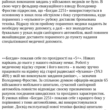
районах виконання завдань у військових медиків не було. В
свою чергу фельдшер евакуаційного взводу Володимир
Фростян підкреслив, що «Богдан 2251» використовується в
основному в зонах поза обстрілом з боку супротивника, куди
поранених з «нульового» рубежу доставляє броньована
техніка. Відразу після прийому поранених медики надають їм
необхідну медичну допомогу, а далі – все знаходиться
буквально у руках водія санітарного автомобіля, який повинен
якнайшвидше доставити пораненого до пункту надання
спеціалізованої медичної допомоги.
««Богдан» показав себе по прохідності на «5+». Ніяких
нарікань до нього у нашого екіпажу немає. Роботі у
медичному відсіку сприяє і його висота – в ньому зручно
працювати на відміну від старої радянської «буханки» (УАЗ
469) у якій ми виконували завдання раніше», – зазначив
Володимир Фростян. За спільною думкою офіцерів-медиків 65
військового мобільного шпиталю, сучасний санітарний
автомобіль повністю відповідає своєму призначенню за
рахунок поєднання швидкісних та прохідних характеристик.
В умовах війни «Богдан 2251» показав себе з кращого боку у
порівнянні з тими автомобілями, які використовувалися
раніше. Досвід експлуатації нової техніки фахівці шпиталю