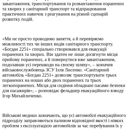
завантаження, транспортування та розвантаження поранених
та хворих у санітарний транспорт та відпрацювання
практичних навичок з реагування на різний сценарій
розвитку подій.
«Ми не просто проводимо заняття, а й перевіряємо
можливості тих чи інших видів санітарного транспорту.
«Богдан 2251» спеціально створювався для евакуації
поранених та хворих. Він здатен не лише досягнути місця
прийому поранених, а й повернутися вже завантаженим,
подолавши усі перешкоди на своєму шляху», – зазначив
військовослужбовець ЗСУ Ілля Лисенко. «Санітарний
автомобіль «Богдан 2251» дозволяє транспортувати трьох
поранених на ношах або двох поранених та трьох
легкопоранених. Місця для сидіння обладнані пасами безпеки
для пасажирів», – розповідає фельдшер евакуаційного взводу
Ігор Михайличенко.
Військові медики зазначають, що усі автомобілі евакуаційного
підрозділу заправляються паливом відповідної якості і ніяких
проблем з експлуатацією автомобілів за час перебування їх у