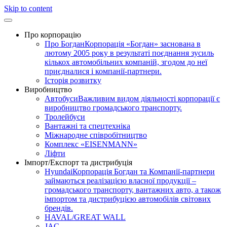
Skip to content
Про корпорацію
Про Богдан
Корпорація «Богдан» заснована в
лютому 2005 року в результаті поєднання зусиль
кількох автомобільних компаній, згодом до неї
приєдналися і компанії-партнери.
Історія розвитку
Виробництво
Автобуси
Важливим видом діяльності корпорації є
виробництво громадського транспорту.
Тролейбуси
Вантажні та спецтехніка
Міжнародне співробітництво
Комплекс «EISENMANN»
Ліфти
Імпорт/Експорт та дистрибуція
Hyundai
Корпорація Богдан та Компанії-партнери
займаються реалізацією власної продукції –
громадського транспорту, вантажних авто, а також
імпортом та дистрибуцією автомобілів світових
брендів.
HAVAL/GREAT WALL
JAC