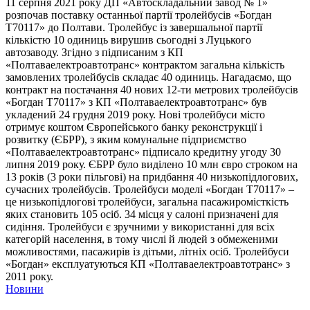
11 серпня 2021 року ДП «Автоскладальний завод № 1»
розпочав поставку останньої партії тролейбусів «Богдан
Т70117» до Полтави. Тролейбус із завершальної партії
кількістю 10 одиниць вирушив сьогодні з Луцького
автозаводу. Згідно з підписаним з КП
«Полтаваелектроавтотранс» контрактом загальна кількість
замовлених тролейбусів складає 40 одиниць. Нагадаємо, що
контракт на постачання 40 нових 12-ти метрових тролейбусів
«Богдан Т70117» з КП «Полтаваелектроавтотранс» був
укладений 24 грудня 2019 року. Нові тролейбуси місто
отримує коштом Європейського банку реконструкції і
розвитку (ЄБРР), з яким комунальне підприємство
«Полтаваелектроавтотранс» підписало кредитну угоду 30
липня 2019 року. ЄБРР було виділено 10 млн євро строком на
13 років (3 роки пільгові) на придбання 40 низькопідлогових,
сучасних тролейбусів. Тролейбуси моделі «Богдан Т70117» –
це низькопідлогові тролейбуси, загальна пасажиромісткість
яких становить 105 осіб. 34 місця у салоні призначені для
сидіння. Тролейбуси є зручними у використанні для всіх
категорій населення, в тому числі й людей з обмеженими
можливостями, пасажирів із дітьми, літніх осіб. Тролейбуси
«Богдан» експлуатуються КП «Полтаваелектроавтотранс» з
2011 року.
Новини