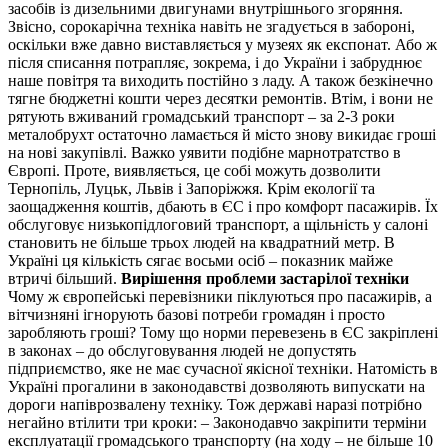
засобів із дизельними двигунами внутрішнього згоряння.
Звісно, сорокарічна техніка навіть не згадується в забороні,
оскільки вже давно виставляється у музеях як експонат. Або ж
після списання потрапляє, зокрема, і до України і забруднює
наше повітря та виходить постійно з ладу. А також безкінечно
тягне бюджетні кошти через десятки ремонтів. Втім, і вони не
рятують вживаний громадський транспорт – за 2-3 роки
металобрухт остаточно ламається й місто знову викидає гроші
на нові закупівлі. Важко уявити подібне марнотратство в
Європі. Проте, виявляється, це собі можуть дозволити
Тернопіль, Луцьк, Львів і Запоріжжя. Крім екології та
заощадження коштів, дбають в ЄС і про комфорт пасажирів. Їх
обслуговує низькопідлоговий транспорт, а щільність у салоні
становить не більше трьох людей на квадратний метр. В
Україні ця кількість сягає восьми осіб – показник майже
втричі більший.
Вирішення проблеми застарілої техніки
Чому ж європейські перевізники піклуються про пасажирів, а
вітчизняні ігнорують базові потреби громадян і просто
заробляють гроші? Тому що норми перевезень в ЄС закріплені
в законах – до обслуговування людей не допустять
підприємство, яке не має сучасної якісної техніки. Натомість в
Україні прогалини в законодавстві дозволяють випускати на
дороги напіврозвалену техніку. Тож державі наразі потрібно
негайно втілити три кроки: – Законодавчо закріпити терміни
експлуатації громадського транспорту (на ходу – не більше 10