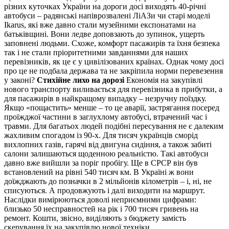
різних куточках України на дороги досі виходять 40-річні
автобуси – радянські напіврозвалені ЛіАЗи чи старі моделі
Ikarus, які вже давно стали музейними експонатами на
батьківщині. Вони ледве доповзають до зупинок, ущерть
заповнені людьми. Схоже, комфорт пасажирів та їхня безпека
так і не стали пріоритетними завданнями для наших
перевізників, як це є у цивілізованих країнах. Однак чому досі
про це не подбала держава та не закріпила норми перевезення
у законі?
Стихійне лихо на дорозі
Економія на закупівлі
нового транспорту виливається для перевізника в прибутки, а
для пасажирів в найкращому випадку – незручну поїздку.
Якщо «пощастить» менше – то це аварії, застрягання посеред
проїжджої частини в заглухлому автобусі, втрачений час і
травми. Для багатьох людей подібні пересування не є далеким
жахливим спогадом із 90-х. Для тисяч українців сморід
вихлопних газів, гарячі від двигуна сидіння, а також забиті
салони залишаються щоденною реальністю. Такі автобуси
давно вже вийшли за поріг пробігу. Ще в СРСР він був
встановлений на рівні 540 тисяч км. В Україні ж вони
доїжджають до позначки в 2 мільйонів кілометрів – і, ні, не
списуються. А продовжують і далі виходити на маршрут.
Наслідки вимірюються доволі неприємними цифрами:
близько 50 несправностей на рік і 700 тисяч гривень на
ремонт. Кошти, звісно, виділяють з бюджету замість
скерування їх на закупівлю нової техніки.