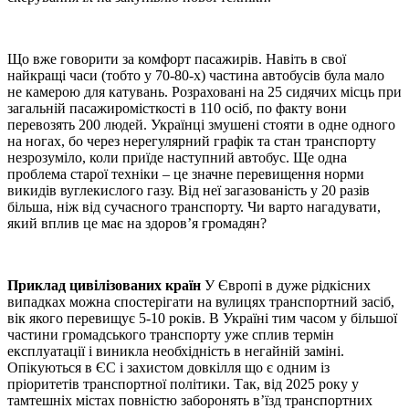
Що вже говорити за комфорт пасажирів. Навіть в свої
найкращі часи (тобто у 70-80-х) частина автобусів була мало
не камерою для катувань. Розраховані на 25 сидячих місць при
загальній пасажиромісткості в 110 осіб, по факту вони
перевозять 200 людей. Українці змушені стояти в одне одного
на ногах, бо через нерегулярний графік та стан транспорту
незрозуміло, коли приїде наступний автобус. Ще одна
проблема старої техніки – це значне перевищення норми
викидів вуглекислого газу. Від неї загазованість у 20 разів
більша, ніж від сучасного транспорту. Чи варто нагадувати,
який вплив це має на здоров’я громадян?
Приклад цивілізованих країн
У Європі в дуже рідкісних
випадках можна спостерігати на вулицях транспортний засіб,
вік якого перевищує 5-10 років. В Україні тим часом у більшої
частини громадського транспорту уже сплив термін
експлуатації і виникла необхідність в негайній заміні.
Опікуються в ЄС і захистом довкілля що є одним із
пріоритетів транспортної політики. Так, від 2025 року у
тамтешніх містах повністю заборонять в’їзд транспортних