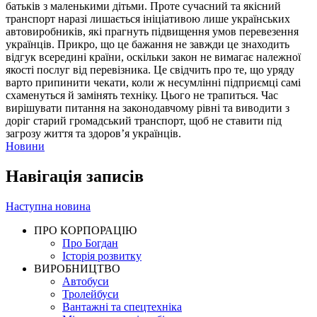
батьків з маленькими дітьми. Проте сучасний та якісний
транспорт наразі лишається ініціативою лише українських
автовиробників, які прагнуть підвищення умов перевезення
українців. Прикро, що це бажання не завжди це знаходить
відгук всередині країни, оскільки закон не вимагає належної
якості послуг від перевізника. Це свідчить про те, що уряду
варто припинити чекати, коли ж несумлінні підприємці самі
схаменуться й замінять техніку. Цього не трапиться. Час
вирішувати питання на законодавчому рівні та виводити з
доріг старий громадський транспорт, щоб не ставити під
загрозу життя та здоров’я українців.
Новини
Навігація записів
Наступна новина
ПРО КОРПОРАЦІЮ
Про Богдан
Історія розвитку
ВИРОБНИЦТВО
Автобуси
Тролейбуси
Вантажні та спецтехніка