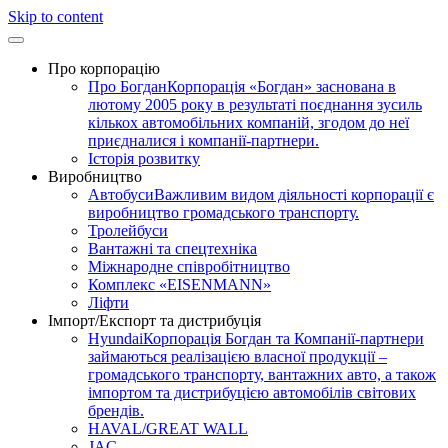
Skip to content
Про корпорацію
Про Богдан
Корпорація «Богдан» заснована в
лютому 2005 року в результаті поєднання зусиль
кількох автомобільних компаній, згодом до неї
приєдналися і компанії-партнери.
Історія розвитку
Виробництво
Автобуси
Важливим видом діяльності корпорації є
виробництво громадського транспорту.
Тролейбуси
Вантажні та спецтехніка
Міжнародне співробітництво
Комплекс «EISENMANN»
Ліфти
Імпорт/Експорт та дистрибуція
Hyundai
Корпорація Богдан та Компанії-партнери
займаються реалізацією власної продукції –
громадського транспорту, вантажних авто, а також
імпортом та дистрибуцією автомобілів світових
брендів.
HAVAL/GREAT WALL
JAC