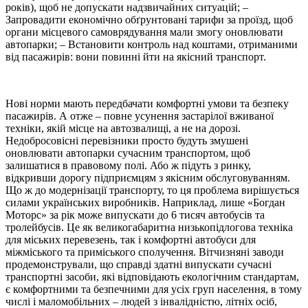
років), щоб не допускати надзвичайних ситуацій; –
Запровадити економічно обґрунтовані тарифи за проїзд, щоб
органи місцевого самоврядування мали змогу оновлювати
автопарки; – Встановити контроль над коштами, отриманими
від пасажирів: вони повинні йти на якісний транспорт.
Нові норми мають передбачати комфортні умови та безпеку
пасажирів. А отже – повне усунення застарілої вживаної
техніки, якій місце на автозвалищі, а не на дорозі.
Недобросовісні перевізники просто будуть змушені
оновлювати автопарки сучасним транспортом, щоб
залишатися в правовому полі. Або ж підуть з ринку,
відкривши дорогу підприємцям з якісним обслуговуванням.
Що ж до модернізації транспорту, то ця проблема вирішується
силами українських виробників. Наприклад, лише «Богдан
Моторс» за рік може випускати до 6 тисяч автобусів та
тролейбусів. Це як великогабаритна низькопідлогова техніка
для міських перевезень, так і комфортні автобуси для
міжміського та приміського сполучення. Вітчизняні заводи
продемонстрували, що справді здатні випускати сучасні
транспортні засоби, які відповідають екологічним стандартам,
є комфортними та безпечними для усіх груп населення, в тому
числі і маломобільних – людей з інвалідністю, літніх осіб,