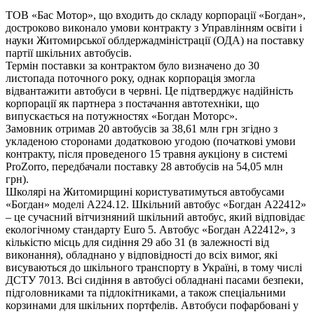
ТОВ «Бас Мотор», що входить до складу корпорації «Богдан»,
достроково виконало умови контракту з Управлінням освіти і
науки Житомирської облдержадміністрації (ОДА) на поставку
партії шкільних автобусів.
Термін поставки за контрактом було визначено до 30
листопада поточного року, однак корпорація змогла
відвантажити автобуси в червні. Це підтверджує надійність
корпорації як партнера з постачання автотехніки, що
випускається на потужностях «Богдан Моторс».
Замовник отримав 20 автобусів за 38,61 млн грн згідно з
укладеною сторонами додатковою угодою (початкові умови
контракту, після проведеного 15 травня аукціону в системі
ProZorro, передбачали поставку 28 автобусів на 54,05 млн
грн).
Школярі на Житомирщині користуватимуться автобусами
«Богдан» моделі А224.12. Шкільний автобус «Богдан А22412»
– це сучасний вітчизняний шкільний автобус, який відповідає
екологічному стандарту Euro 5. Автобус «Богдан А22412», з
кількістю місць для сидіння 29 або 31 (в залежності від
виконання), обладнано у відповідності до всіх вимог, які
висуваються до шкільного транспорту в Україні, в тому числі
ДСТУ 7013. Всі сидіння в автобусі обладнані пасами безпеки,
підголовниками та підлокітниками, а також спеціальними
корзинами для шкільних портфелів. Автобуси пофарбовані у