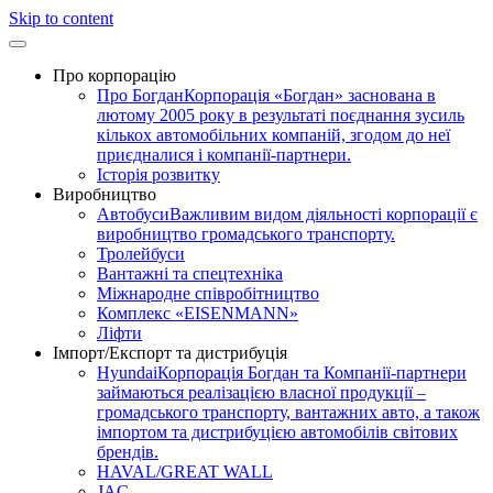
Skip to content
Про корпорацію
Про Богдан
Корпорація «Богдан» заснована в
лютому 2005 року в результаті поєднання зусиль
кількох автомобільних компаній, згодом до неї
приєдналися і компанії-партнери.
Історія розвитку
Виробництво
Автобуси
Важливим видом діяльності корпорації є
виробництво громадського транспорту.
Тролейбуси
Вантажні та спецтехніка
Міжнародне співробітництво
Комплекс «EISENMANN»
Ліфти
Імпорт/Експорт та дистрибуція
Hyundai
Корпорація Богдан та Компанії-партнери
займаються реалізацією власної продукції –
громадського транспорту, вантажних авто, а також
імпортом та дистрибуцією автомобілів світових
брендів.
HAVAL/GREAT WALL
JAC