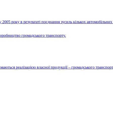
2005 року в результаті поєднання зусиль кількох автомобільних 
виробництво громадського транспорту.
маються реалізацією власної продукції – громадського транспорт