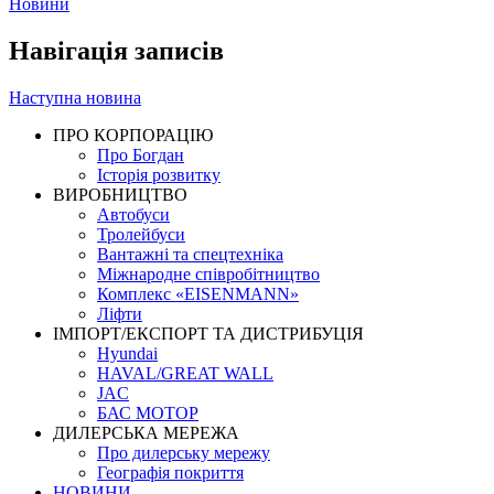
Новини
Навігація записів
Наступна новина
ПРО КОРПОРАЦІЮ
Про Богдан
Історія розвитку
ВИРОБНИЦТВО
Автобуси
Тролейбуси
Вантажні та спецтехніка
Міжнародне співробітництво
Комплекс «EISENMANN»
Ліфти
ІМПОРТ/ЕКСПОРТ ТА ДИСТРИБУЦІЯ
Hyundai
HAVAL/GREAT WALL
JAC
БАС МОТОР
ДИЛЕРСЬКА МЕРЕЖА
Про дилерську мережу
Географія покриття
НОВИНИ