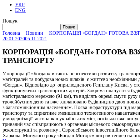
УКР
ENG
Пошук
Пошук
Головна
|
Новини
|
КОРПОРАЦІЯ «БОГДАН» ГОТОВА ВЗ
20.01.2020
05.11.2021
КОРПОРАЦІЯ «БОГДАН» ГОТОВА В
ТРАНСПОРТУ
У корпорації «Богдан» вітають перспективи розвитку транспор
магістралей та побудова нових шляхів є життєво необхідними дл
«Богдан». Відповідно до оприлюдненого Генплану Києва, у стол
функціонуючих транспортних артерій. Зокрема планується буді
магістральною мережею (91 км), та виділять окремі смуги руху 
тролейбусних депо та вже заплановано будівництво двох нових 
з багатомільйонним населенням. Поява інфраструктури під мар
транспорту та сприятиме зменшенню техногенного навантаження 
у модернізації автопарків українських міст, оскільки вже випу
тривалий час співпрацюють з органами місцевого самоврядуван
реконструкції та розвитку і Європейського інвестиційного банк
Харкова. Минулого року «Богдан Моторс» виграв тендер на поста