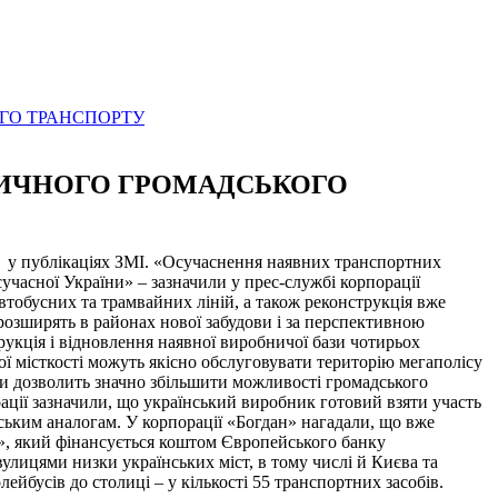
ОГО ТРАНСПОРТУ
ОЛИЧНОГО ГРОМАДСЬКОГО
ся у публікаціях ЗМІ. «Осучаснення наявних транспортних
учасної України» – зазначили у прес-службі корпорації
тобусних та трамвайних ліній, а також реконструкція вже
розширять в районах нової забудови і за перспективною
рукція і відновлення наявної виробничої бази чотирьох
ї місткості можуть якісно обслуговувати територію мегаполісу
ки дозволить значно збільшити можливості громадського
ації зазначили, що український виробник готовий взяти участь
йським аналогам. У корпорації «Богдан» нагадали, що вже
», який фінансується коштом Європейського банку
вулицями низки українських міст, в тому числі й Києва та
йбусів до столиці – у кількості 55 транспортних засобів.