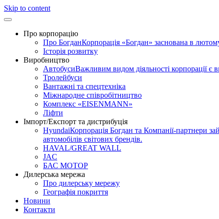
Skip to content
Про корпорацію
Про Богдан
Корпорація «Богдан» заснована в лютому 
Історія розвитку
Виробництво
Автобуси
Важливим видом діяльності корпорації є 
Тролейбуси
Вантажні та спецтехніка
Міжнародне співробітництво
Комплекс «EISENMANN»
Ліфти
Імпорт/Експорт та дистрибуція
Hyundai
Корпорація Богдан та Компанії-партнери зай
автомобілів світових брендів.
HAVAL/GREAT WALL
JAC
БАС МОТОР
Дилерська мережа
Про дилерську мережу
Географія покриття
Новини
Контакти