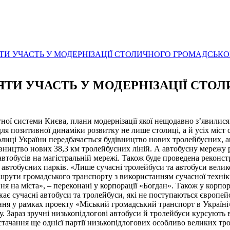
ЯТИ УЧАСТЬ У МОДЕРНІЗАЦІЇ СТОЛИЧНОГО ГРОМАДСЬК
ЗЯТИ УЧАСТЬ У МОДЕРНІЗАЦІЇ СТ
тної системи Києва, плани модернізації якої нещодавно з’явили
я позитивної динаміки розвитку не лише столиці, а й усіх міст с
иці України передбачається будівництво нових тролейбусних, ав
вництво нових 38,3 км тролейбусних ліній. А автобусну мережу 
автобусів на магістральній мережі. Також буде проведена реконст
автобусних парків. «Лише сучасні тролейбуси та автобуси велико
шрути громадського транспорту з використанням сучасної техні
на міста», – переконані у корпорації «Богдан». Також у корпор
скає сучасні автобуси та тролейбуси, які не поступаються європе
ня у рамках проекту «Міський громадський транспорт в Україні
у. Зараз зручні низькопідлогові автобуси й тролейбуси курсують 
чання ще однієї партії низькопідлогових особливо великих троле