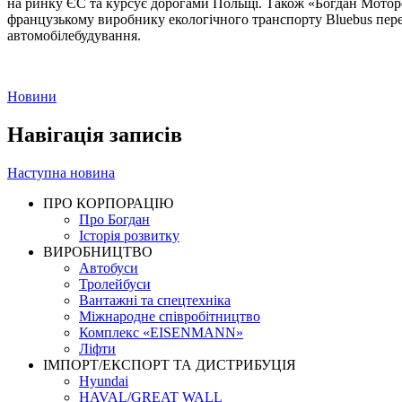
на ринку ЄС та курсує дорогами Польщі. Також «Богдан Моторс
французькому виробнику екологічного транспорту Bluebus перед
автомобілебудування.
Новини
Навігація записів
Наступна новина
ПРО КОРПОРАЦІЮ
Про Богдан
Історія розвитку
ВИРОБНИЦТВО
Автобуси
Тролейбуси
Вантажні та спецтехніка
Міжнародне співробітництво
Комплекс «EISENMANN»
Ліфти
ІМПОРТ/ЕКСПОРТ ТА ДИСТРИБУЦІЯ
Hyundai
HAVAL/GREAT WALL