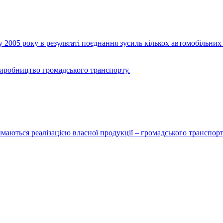
2005 року в результаті поєднання зусиль кількох автомобільних 
виробництво громадського транспорту.
маються реалізацією власної продукції – громадського транспорт