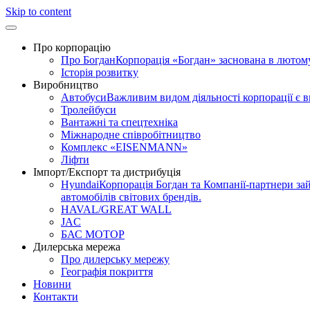
Skip to content
Про корпорацію
Про Богдан
Корпорація «Богдан» заснована в лютому 
Історія розвитку
Виробництво
Автобуси
Важливим видом діяльності корпорації є 
Тролейбуси
Вантажні та спецтехніка
Міжнародне співробітництво
Комплекс «EISENMANN»
Ліфти
Імпорт/Експорт та дистрибуція
Hyundai
Корпорація Богдан та Компанії-партнери зай
автомобілів світових брендів.
HAVAL/GREAT WALL
JAC
БАС МОТОР
Дилерська мережа
Про дилерську мережу
Географія покриття
Новини
Контакти