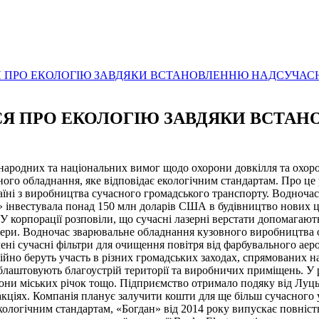
СЯ ПРО ЕКОЛОГІЮ ЗАВДЯКИ ВСТАНОВЛЕННЮ НАДСУЧА
ЬСЯ ПРО ЕКОЛОГІЮ ЗАВДЯКИ ВСТ
одних та національних вимог щодо охорони довкілля та охорон
ного обладнання, яке відповідає екологічним стандартам. Про це
аїні з виробництва сучасного громадського транспорту. Водночас
н» інвестувала понад 150 млн доларів США в будівництво нових ц
У корпорації розповіли, що сучасні лазерні верстати допомагають
фери. Водночас зварювальне обладнання кузовного виробництва
ені сучасні фільтри для очищення повітря від фарбувального аер
о беруть участь в різних громадських заходах, спрямованих на
блаштовують благоустрій території та виробничих приміщень. У 
и міських річок тощо. Підприємство отримало подяку від Луцької
акціях. Компанія планує залучити кошти для ще більш сучасного
екологічним стандартам, «Богдан» від 2014 року випускає повні