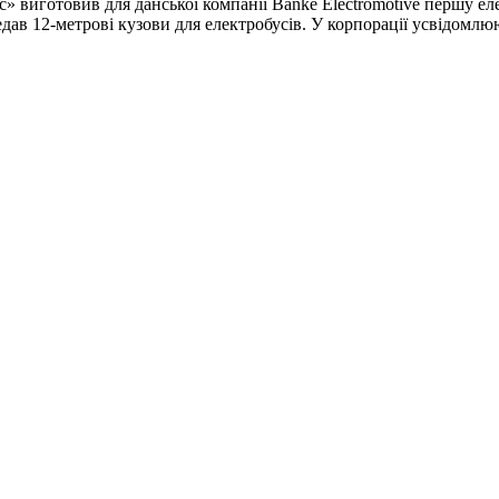
» виготовив для данської компанії Banke Electromotive першу е
ав 12-метрові кузови для електробусів. У корпорації усвідомлю