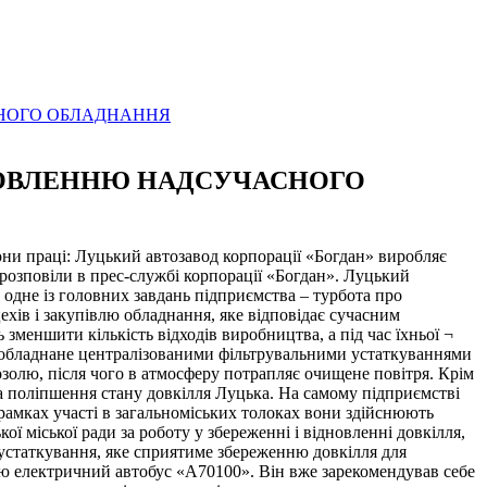
СНОГО ОБЛАДНАННЯ
АНОВЛЕННЮ НАДСУЧАСНОГО
и праці: Луцький автозавод корпорації «Богдан» виробляє
 розповіли в прес-службі корпорації «Богдан». Луцький
 одне із головних завдань підприємства – турбота про
ехів і закупівлю обладнання, яке відповідає сучасним
 зменшити кількість відходів виробництва, а під час їхньої ¬
 обладнане централізованими фільтрувальними устаткуваннями
озолю, після чого в атмосферу потрапляє очищене повітря. Крім
 поліпшення стану довкілля Луцька. На самому підприємстві
рамках участі в загальноміських толоках вони здійснюють
 міської ради за роботу у збереженні і відновленні довкілля,
 устаткування, яке сприятиме збереженню довкілля для
стю електричний автобус «А70100». Він вже зарекомендував себе