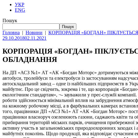
УКР
ENG
Пошук
Пошук
Головна
|
Новини
|
КОРПОРАЦІЯ «БОГДАН» ПІКЛУЄТЬ
29.10.2018
02.11.2021
КОРПОРАЦІЯ «БОГДАН» ПІКЛУЄТ
ОБЛАДНАННЯ
На ДП «АСЗ №1» АТ «АК «Богдан Моторс» дотримуються міжнар
автобуси, тролейбуси та електробуси із застосуванням надсучас
автоскладальний завод – одне із найбільших підприємств в Укр
майбутнє. Про це свідчить, зокрема і те, що корпорація «Богда
екологічним стандартам», ¬- зауважили у прес-службі компанії. 
роботи здійснюється мінімальний вплив на забруднення атмос
на кожному робочому місці, а в фарбувальних камерах встановл
того, працівники ДП «АСЗ №1» АТ «АК «Богдан Моторс» постійн
працівники власноруч озеленюють газони, саджають квіти та о
прибирання територій міських парків, очищення прибережної зон
активну участь в загальноміських природоохоронних заходах і 
майбутніх поколінь. Щодо продукції, яка відповідає сучасним 