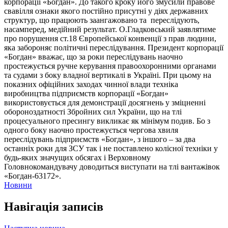
корпорації «Богдан». До такого кроку його змусили правове
свавілля ознаки якого постійно присутні у діях державних
структур, що працюють заангажовано та переслідують,
насамперед, медійний результат. О.Гладковський заявлятиме
про порушення ст.18 Європейської конвенції з прав людини,
яка забороняє політичні переслідування. Президент корпорації
«Богдан» вважає, що за роки переслідувань наочно
простежується ручне керування правоохоронними органами
та судами з боку владної вертикалі в Україні. При цьому на
показних офіційних заходах чинної влади техніка
виробництва підприємств корпорації «Богдан»
використовується для демонстрації досягнень у зміцненні
обороноздатності Збройних сил України, що на тлі
процесуального пресингу викликає як мінімум подив. Бо з
одного боку наочно простежується чергова хвиля
переслідувань підприємств «Богдан», з іншого – за два
останніх роки для ЗСУ так і не поставлено колісної техніки у
будь-яких значущих обсягах і Верховному
Головнокомандувачу доводиться виступати на тлі вантажівок
«Богдан-63172».
Новини
Навігація записів