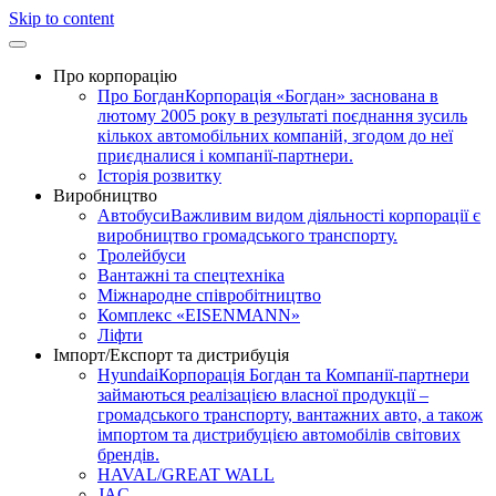
Skip to content
Про корпорацію
Про Богдан
Корпорація «Богдан» заснована в
лютому 2005 року в результаті поєднання зусиль
кількох автомобільних компаній, згодом до неї
приєдналися і компанії-партнери.
Історія розвитку
Виробництво
Автобуси
Важливим видом діяльності корпорації є
виробництво громадського транспорту.
Тролейбуси
Вантажні та спецтехніка
Міжнародне співробітництво
Комплекс «EISENMANN»
Ліфти
Імпорт/Експорт та дистрибуція
Hyundai
Корпорація Богдан та Компанії-партнери
займаються реалізацією власної продукції –
громадського транспорту, вантажних авто, а також
імпортом та дистрибуцією автомобілів світових
брендів.
HAVAL/GREAT WALL
JAC