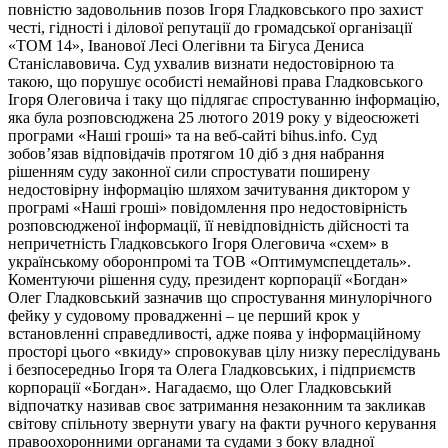
повністю задовольнив позов Ігоря Гладковського про захист
честі, гідності і ділової репутації до громадської організації
«ТОМ 14», Іванової Лесі Олегівни та Бігуса Дениса
Станіславовича. Суд ухвалив визнати недостовірною та
такою, що порушує особисті немайнові права Гладковського
Ігоря Олеговича і таку що підлягає спростуванню інформацію,
яка була розповсюджена 25 лютого 2019 року у відеосюжеті
програми «Наші гроші» та на веб-сайті bihus.info. Суд
зобов’язав відповідачів протягом 10 діб з дня набрання
рішенням суду законної сили спростувати поширену
недостовірну інформацію шляхом зачитування диктором у
програмі «Наші гроші» повідомлення про недостовірність
розповсюдженої інформації, її невідповідність дійсності та
непричетність Гладковського Ігоря Олеговича «схем» в
українському оборонпромі та ТОВ «Оптимумспецдеталь».
Коментуючи рішення суду, президент корпорації «Богдан»
Олег Гладковський зазначив що спростування минулорічного
фейку у судовому провадженні – це перший крок у
встановленні справедливості, адже поява у інформаційному
просторі цього «вкиду» спровокував цілу низку переслідувань
і безпосередньо Ігоря та Олега Гладковських, і підприємств
корпорації «Богдан». Нагадаємо, що Олег Гладковський
відпочатку називав своє затримання незаконним та закликав
світову спільноту звернути увагу на факти ручного керування
правоохоронними органами та судами з боку владної