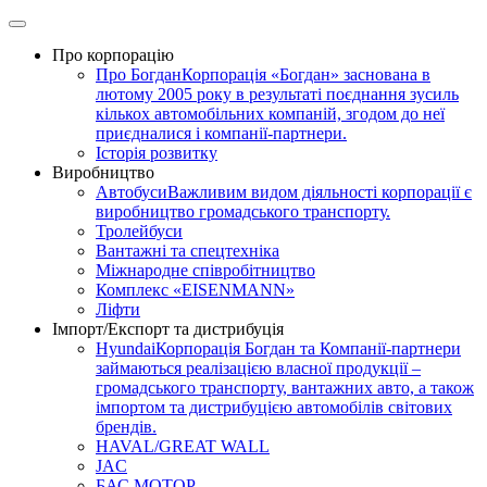
Skip
to
Про корпорацію
content
Про Богдан
Корпорація «Богдан» заснована в
лютому 2005 року в результаті поєднання зусиль
кількох автомобільних компаній, згодом до неї
приєдналися і компанії-партнери.
Історія розвитку
Виробництво
Автобуси
Важливим видом діяльності корпорації є
виробництво громадського транспорту.
Тролейбуси
Вантажні та спецтехніка
Міжнародне співробітництво
Комплекс «EISENMANN»
Ліфти
Імпорт/Експорт та дистрибуція
Hyundai
Корпорація Богдан та Компанії-партнери
займаються реалізацією власної продукції –
громадського транспорту, вантажних авто, а також
імпортом та дистрибуцією автомобілів світових
брендів.
HAVAL/GREAT WALL
JAC
БАС МОТОР