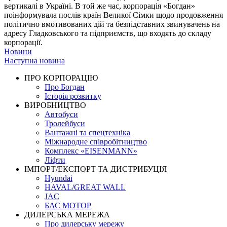
вертикалі в Україні. В той же час, корпорація «Богдан»
поінформувала послів країн Великої Сімки щодо продовження
політично вмотивованих дій та безпідставних звинувачень на
адресу Гладковського та підприємств, що входять до складу
корпорації.
Новини
Навігація
Наступна новина
записів
ПРО КОРПОРАЦІЮ
Про Богдан
Історія розвитку
ВИРОБНИЦТВО
Автобуси
Тролейбуси
Вантажні та спецтехніка
Міжнародне співробітництво
Комплекс «EISENMANN»
Ліфти
ІМПОРТ/ЕКСПОРТ ТА ДИСТРИБУЦІЯ
Hyundai
HAVAL/GREAT WALL
JAC
БАС МОТОР
ДИЛЕРСЬКА МЕРЕЖА
Про дилерську мережу