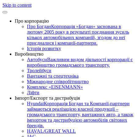
Skip to content
Про корпорацію
Про Богдан
Корпорація «Богдан» заснована в
лютому 2005 року в результаті поєднання зусиль
кількох автомобільних компаній, згодом до неї
приєдналися і компанії-партнери.
Історія розвитку
Виробництво
Автобуси
Важливим видом діяльності корпорації є
виробництво громадського транспорту.
Тролейбуси
Вантажні та спецтехніка
Міжнародне співробітництво
Комплекс «EISENMANN»
Ліфти
Імпорт/Експорт та дистрибуція
Hyundai
Корпорація Богдан та Компанії-партнери
займаються реалізацією власної продукції –
громадського транспорту, вантажних авто, а також
імпортом та дистрибуцією автомобілів світових
брендів.
HAVAL/GREAT WALL
JAC