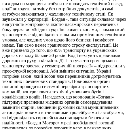
виходом на маршрут автобуси не проходять технічний огляд,
водії виходять на зміну без потрібних документів, а самі
автобуси знаходяться у жахливому технічному стані. Як
зауважили у корпорації «Богдан», така ситуація склалася через
відсутність контролю за якістю пасажирських перевезень з
боку держави. «Згідно з українськими законами, громадський
транспорт має відповідати загальним примітивним технічним
умовам, але жодних умов щодо його безпеки і комфорту
немає. Так само немає граничного строку експлуатації. Це
вже призвело до того, що 95% транспорту на українських
дорогах на ходу більше 20 років. Водії нехтують правилами
дорожнього руху, а кількість ДТП за участю громадського
транспорту зростає у геометричній прогресії» – підкреслили у
прес-службі корпорації. Аби змінити ситуацію, Україні
потрібен закон, який зобов’яже перевізників дотримуватись
технічних і безпекових стандартів. Повноважні органі
повинні проводити системні перевірки транспортних
компаній, контролювати технічні умови автобусів і
кваліфікацію водіїв. Нагадаємо, що корпорація «Богдан»
підтримує прагнення місцевих органів самоврядування
замінити старий, зношений рухомий склад муніципальних
автопарків новими вітчизняними тролейбусами і автобусами,
які відповідають європейським стандартам безпеки та
надійності. «Богдан Моторс» у разі необхідності готовий
приєднатися до розробки дорожніх карт, в рамках яких