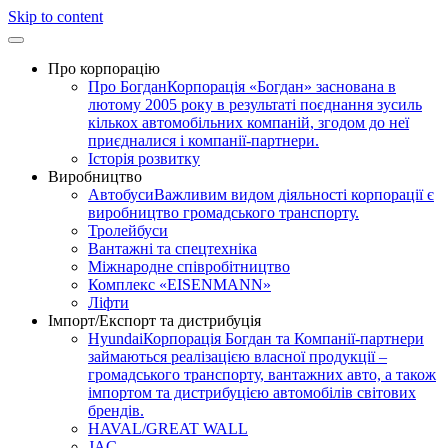
Skip to content
Про корпорацію
Про Богдан
Корпорація «Богдан» заснована в
лютому 2005 року в результаті поєднання зусиль
кількох автомобільних компаній, згодом до неї
приєдналися і компанії-партнери.
Історія розвитку
Виробництво
Автобуси
Важливим видом діяльності корпорації є
виробництво громадського транспорту.
Тролейбуси
Вантажні та спецтехніка
Міжнародне співробітництво
Комплекс «EISENMANN»
Ліфти
Імпорт/Експорт та дистрибуція
Hyundai
Корпорація Богдан та Компанії-партнери
займаються реалізацією власної продукції –
громадського транспорту, вантажних авто, а також
імпортом та дистрибуцією автомобілів світових
брендів.
HAVAL/GREAT WALL
JAC