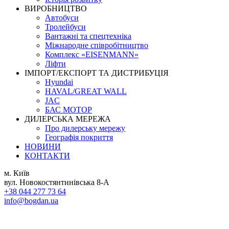
ВИРОБНИЦТВО
Автобуси
Тролейбуси
Вантажні та спецтехніка
Міжнародне співробітництво
Комплекс «EISENMANN»
Ліфти
ІМПОРТ/ЕКСПОРТ ТА ДИСТРИБУЦІЯ
Hyundai
HAVAL/GREAT WALL
JAC
БАС МОТОР
ДИЛЕРСЬКА МЕРЕЖА
Про дилерську мережу
Географія покриття
НОВИНИ
КОНТАКТИ
м. Київ
вул. Новокостянтинівська 8-А
+38 044 277 73 64
info@bogdan.ua