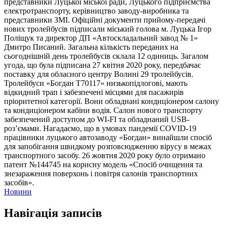
представники Луцької міської ради, Луцького підприємства
електротранспорту, керівництво заводу-виробника та
представники ЗМІ. Офіційні документи прийому-передачі
нових тролейбусів підписали міський голова м. Луцька Ігор
Поліщук та директор ДП «Автоскладальний завод № 1»
Дмитро Писаний. Загальна кількість переданих на
сьогоднішній день тролейбусів склала 12 одиниць. Загалом
угода, що була підписана 27 квітня 2020 року, передбачає
поставку для обласного центру Волині 29 тролейбусів.
Тролейбуси «Богдан Т70117» низькопідлогові, мають
відкидний трап і забезпечені місцями для пасажирів
пріоритетної категорії. Вони обладнані кондиціонером салону
та кондиціонером кабіни водія. Салон нового транспорту
забезпечений доступом до WI-FI та обладнаний USB-
роз’ємами. Нагадаємо, що в умовах пандемії COVID-19
працівники луцького автозаводу «Богдан» винайшли спосіб
для запобігання швидкому розповсюдженню вірусу в межах
транспортного засобу. 26 жовтня 2020 року було отримано
патент №144745 на корисну модель «Спосіб очищення та
знезараження поверхонь і повітря салонів транспортних
засобів».
Новини
Навігація записів