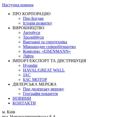
Наступна новина
ПРО КОРПОРАЦІЮ
Про Богдан
Історія розвитку
ВИРОБНИЦТВО
Автобуси
Тролейбуси
Вантажні та спецтехніка
Міжнародне співробітництво
Комплекс «EISENMANN»
Ліфти
ІМПОРТ/ЕКСПОРТ ТА ДИСТРИБУЦІЯ
Hyundai
HAVAL/GREAT WALL
JAC
БАС МОТОР
ДИЛЕРСЬКА МЕРЕЖА
Про дилерську мережу
Географія покриття
НОВИНИ
КОНТАКТИ
м. Київ
вул. Новокостянтинівська 8-А