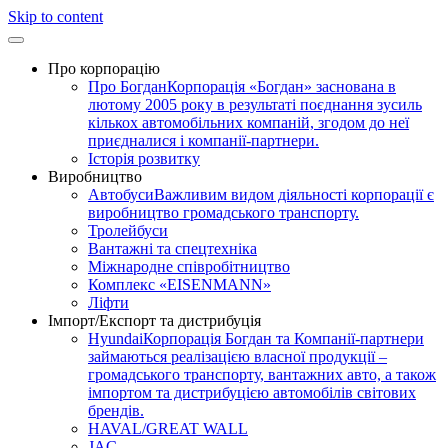
Skip to content
Про корпорацію
Про Богдан
Корпорація «Богдан» заснована в
лютому 2005 року в результаті поєднання зусиль
кількох автомобільних компаній, згодом до неї
приєдналися і компанії-партнери.
Історія розвитку
Виробництво
Автобуси
Важливим видом діяльності корпорації є
виробництво громадського транспорту.
Тролейбуси
Вантажні та спецтехніка
Міжнародне співробітництво
Комплекс «EISENMANN»
Ліфти
Імпорт/Експорт та дистрибуція
Hyundai
Корпорація Богдан та Компанії-партнери
займаються реалізацією власної продукції –
громадського транспорту, вантажних авто, а також
імпортом та дистрибуцією автомобілів світових
брендів.
HAVAL/GREAT WALL
JAC