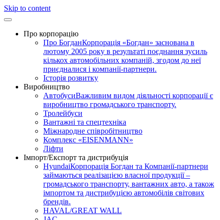
Skip to content
Про корпорацію
Про Богдан
Корпорація «Богдан» заснована в
лютому 2005 року в результаті поєднання зусиль
кількох автомобільних компаній, згодом до неї
приєдналися і компанії-партнери.
Історія розвитку
Виробництво
Автобуси
Важливим видом діяльності корпорації є
виробництво громадського транспорту.
Тролейбуси
Вантажні та спецтехніка
Міжнародне співробітництво
Комплекс «EISENMANN»
Ліфти
Імпорт/Експорт та дистрибуція
Hyundai
Корпорація Богдан та Компанії-партнери
займаються реалізацією власної продукції –
громадського транспорту, вантажних авто, а також
імпортом та дистрибуцією автомобілів світових
брендів.
HAVAL/GREAT WALL
JAC