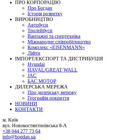
ПРО КОРПОРАЦІЮ
Про Богдан
Історія розвитку
ВИРОБНИЦТВО
Автобуси
Тролейбуси
Вантажні та спецтехніка
Міжнародне співробітництво
Комплекс «EISENMANN»
Ліфти
ІМПОРТ/ЕКСПОРТ ТА ДИСТРИБУЦІЯ
Hyundai
HAVAL/GREAT WALL
JAC
БАС МОТОР
ДИЛЕРСЬКА МЕРЕЖА
Про дилерську мережу
Географія покриття
НОВИНИ
КОНТАКТИ
м. Київ
вул. Новокостянтинівська 8-А
+38 044 277 73 64
info@bogdan.ua