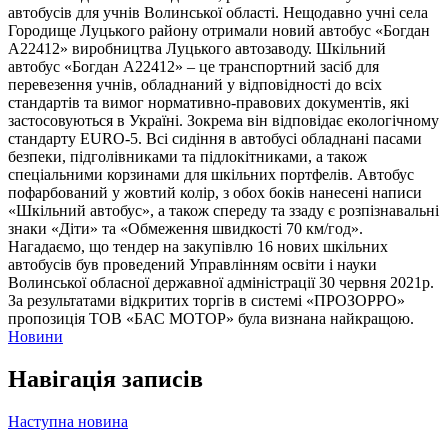
автобусів для учнів Волинської області. Нещодавно учні села
Городище Луцького району отримали новий автобус «Богдан
А22412» виробництва Луцького автозаводу. Шкільний
автобус «Богдан А22412» – це транспортний засіб для
перевезення учнів, обладнаний у відповідності до всіх
стандартів та вимог нормативно-правових документів, які
застосовуються в Україні. Зокрема він відповідає екологічному
стандарту EURO-5. Всі сидіння в автобусі обладнані пасами
безпеки, підголівниками та підлокітниками, а також
спеціальними корзинами для шкільних портфелів. Автобус
пофарбований у жовтий колір, з обох боків нанесені написи
«Шкільний автобус», а також спереду та ззаду є розпізнавальні
знаки «Діти» та «Обмеження швидкості 70 км/год».
Нагадаємо, що тендер на закупівлю 16 нових шкільних
автобусів був проведений Управлінням освіти і науки
Волинської обласної державної адміністрації 30 червня 2021р.
За результатами відкритих торгів в системі «ПРОЗОРРО»
пропозиція ТОВ «БАС МОТОР» була визнана найкращою.
Новини
Навігація записів
Наступна новина