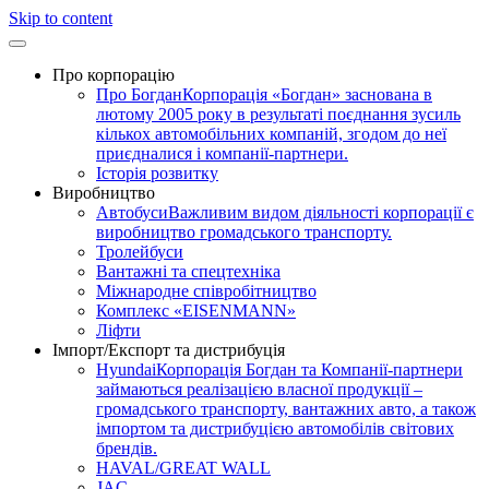
Skip to content
Про корпорацію
Про Богдан
Корпорація «Богдан» заснована в
лютому 2005 року в результаті поєднання зусиль
кількох автомобільних компаній, згодом до неї
приєдналися і компанії-партнери.
Історія розвитку
Виробництво
Автобуси
Важливим видом діяльності корпорації є
виробництво громадського транспорту.
Тролейбуси
Вантажні та спецтехніка
Міжнародне співробітництво
Комплекс «EISENMANN»
Ліфти
Імпорт/Експорт та дистрибуція
Hyundai
Корпорація Богдан та Компанії-партнери
займаються реалізацією власної продукції –
громадського транспорту, вантажних авто, а також
імпортом та дистрибуцією автомобілів світових
брендів.
HAVAL/GREAT WALL
JAC