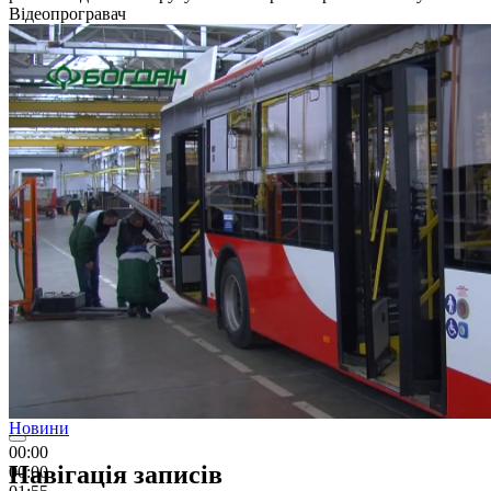
Відеопрогравач
Новини
00:00
Навігація записів
00:00