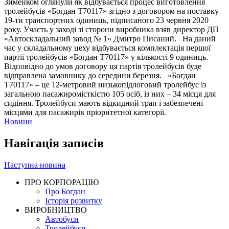
Зименком оглянули як відбувається процес виготовлення
тролейбусів «Богдан Т70117» згідно з договором на поставку
19-ти транспортних одиниць, підписаного 23 червня 2020
року. Участь у заході зі сторони виробника взяв директор ДП
«Автоскладальний завод № 1» Дмитро Писаний.
На даний
час у складальному цеху відбувається комплектація першої
партії тролейбусів «Богдан Т70117» у кількості 9 одиниць.
Відповідно до умов договору ця партія тролейбусів буде
відправлена замовнику до середини березня.
«Богдан
Т70117» – це 12-метровий низькопідлоговий тролейбус із
загальною пасажиромісткістю 105 осіб, із них – 34 місця для
сидіння. Тролейбуси мають відкидний трап і забезпечені
місцями для пасажирів пріоритетної категорії.
Новини
Навігація записів
Наступна новина
ПРО КОРПОРАЦІЮ
Про Богдан
Історія розвитку
ВИРОБНИЦТВО
Автобуси
Тролейбуси