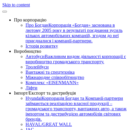
Skip to content
Про корпорацію
Про Богдан
Корпорація «Богдан» заснована в
лютому 2005 року в результаті поєднання зусиль
кількох автомобільних компаній, згодом до неї
приєдналися і компанії-партнери.
Історія розвитку
Виробництво
Автобуси
Важливим видом діяльності корпорації є
виробництво громадського транспорту.
Тролейбуси
Вантажні та спецтехніка
Міжнародне співробітництво
Комплекс «EISENMANN»
Ліфти
Імпорт/Експорт та дистрибуція
Hyundai
Корпорація Богдан та Компанії-партнери
займаються реалізацією власної продукції –
громадського транспорту, вантажних авто, а також
імпортом та дистрибуцією автомобілів світових
брендів.
HAVAL/GREAT WALL
JAC