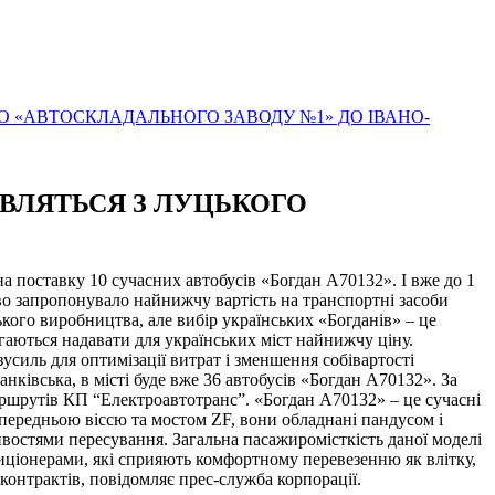
ГО «АВТОСКЛАДАЛЬНОГО ЗАВОДУ №1» ДО ІВАНО-
АВЛЯТЬСЯ З ЛУЦЬКОГО
 поставку 10 сучасних автобусів «Богдан А70132». І вже до 1
во запропонувало найнижчу вартість на транспортні засоби
кого виробництва, але вибір українських «Богданів» – це
аються надавати для українських міст найнижчу ціну.
силь для оптимізації витрат і зменшення собівартості
нківська, в місті буде вже 36 автобусів «Богдан А70132». За
ршрутів КП “Електроавтотранс”. «Богдан А70132» – це сучасні
 передньою віссю та мостом ZF, вони обладнані пандусом і
ивостями пересування. Загальна пасажиромісткість даної моделі
ндиціонерами, які сприяють комфортному перевезенню як влітку,
 контрактів, повідомляє прес-служба корпорації.