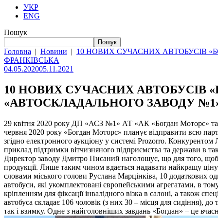
УКР
ENG
Пошук
Пошук
Головна
|
Новини
|
10 НОВИХ СУЧАСНИХ АВТОБУСІВ «Б
ФРАНКІВСЬКА
04.05.2020
05.11.2021
10 НОВИХ СУЧАСНИХ АВТОБУСІВ «
«АВТОСКЛАДАЛЬНОГО ЗАВОДУ №1»
29 квітня 2020 року ДП «АСЗ №1» АТ «АК «Богдан Моторс» та К
червня 2020 року «Богдан Моторс» планує відправити всю парт
згідно електронного аукціону у системі Prozorro. Конкурентом 
приклад підтримки вітчизняного підприємства та держави в та
Директор заводу Дмитро Писаний наголошує, що для того, щоб 
продукції. Лише таким чином вдається надавати найкращу ціну н
словами міського голови Руслана Марцінківа, 10 додаткових 
автобуси, які укомплектовані європейськими агрегатами, в том
кріпленням для фіксації інвалідного візка в салоні, а також 
автобуса складає 106 чоловік (з них 30 – місця для сидіння), 
так і взимку. Одне з найголовніших завдань «Богдан» – це вчас