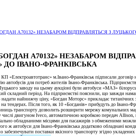
ОГДАН А70132» НЕЗАБАРОМ ВІДПРАВЛЯТЬСЯ З ЛУЦЬКО
БОГДАН А70132» НЕЗАБАРОМ ВІДПР
 ДО ІВАНО-ФРАНКІВСЬКА
П «Електроавтотранс» м.Івано-Франківськ підписали договір на
ію автобусів для потреб жителів Івано-Франківська. Підприємст
Луцького заводу на цьому аукціоні були автобуси «МАЗ» білорусь
кий складний період. На підприємстві пояснили, що завжди намаг
надати найнижчу ціну, «Богдан Моторс» прикладає титанічних зу
а тендерах. Після того, як 10 «Богданів» прибудуть до Івано-Фра
одиниць транспорту дозволить розширити мережу комунальних ма
у числі двигуном Iveco, автоматичною коробкою передач Allison,
спеціально обладнаними місцями для пасажирів з обмеженими можл
до того ж автобуси для Івано-Франківська додатково обладнані ко
но забезпечувати поставки якісного транспорту згідно укладених