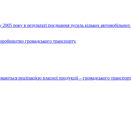
2005 року в результаті поєднання зусиль кількох автомобільних 
виробництво громадського транспорту.
маються реалізацією власної продукції – громадського транспорт