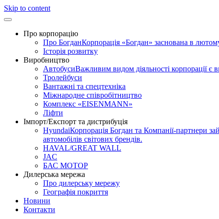
Skip to content
Про корпорацію
Про Богдан
Корпорація «Богдан» заснована в лютому 
Історія розвитку
Виробництво
Автобуси
Важливим видом діяльності корпорації є 
Тролейбуси
Вантажні та спецтехніка
Міжнародне співробітництво
Комплекс «EISENMANN»
Ліфти
Імпорт/Експорт та дистрибуція
Hyundai
Корпорація Богдан та Компанії-партнери зай
автомобілів світових брендів.
HAVAL/GREAT WALL
JAC
БАС МОТОР
Дилерська мережа
Про дилерську мережу
Географія покриття
Новини
Контакти