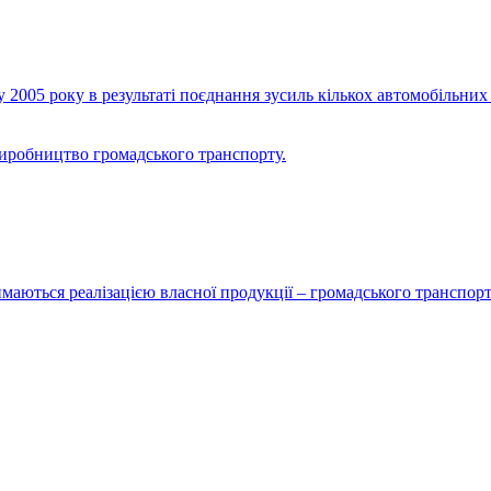
2005 року в результаті поєднання зусиль кількох автомобільних 
виробництво громадського транспорту.
маються реалізацією власної продукції – громадського транспорт