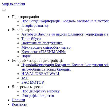
Skip to content
Про корпорацію
Про Богдан
Корпорація «Богдан» заснована в лютому 
Історія розвитку
Виробництво
Автобуси
Важливим видом діяльності корпорації є 
Тролейбуси
Вантажні та спецтехніка
Міжнародне співробітництво
Комплекс «EISENMANN»
Ліфти
Імпорт/Експорт та дистрибуція
Hyundai
Корпорація Богдан та Компанії-партнери зай
автомобілів світових брендів.
HAVAL/GREAT WALL
JAC
БАС МОТОР
Дилерська мережа
Про дилерську мережу
Географія покриття
Новини
Контакти