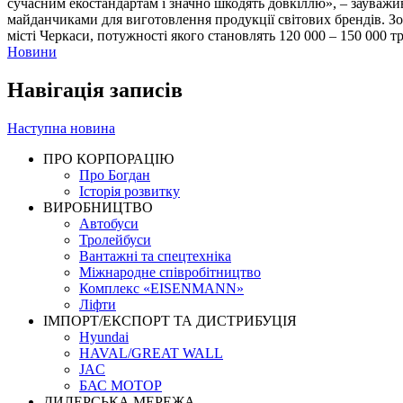
сучасним екостандартам і значно шкодять довкіллю», – зауважив
майданчиками для виготовлення продукції світових брендів. З
місті Черкаси, потужності якого становлять 120 000 – 150 000 т
Новини
Навігація записів
Наступна новина
ПРО КОРПОРАЦІЮ
Про Богдан
Історія розвитку
ВИРОБНИЦТВО
Автобуси
Тролейбуси
Вантажні та спецтехніка
Міжнародне співробітництво
Комплекс «EISENMANN»
Ліфти
ІМПОРТ/ЕКСПОРТ ТА ДИСТРИБУЦІЯ
Hyundai
HAVAL/GREAT WALL
JAC
БАС МОТОР
ДИЛЕРСЬКА МЕРЕЖА