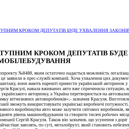
ТУПНИМ КРОКОМ ДЕПУТАТІВ БУДЕ УХВАЛЕННЯ ЗАКОНІВ
СТУПНИМ КРОКОМ ДЕПУТАТІВ БУДЕ
ОМОБІЛЕБУДУВАННЯ
опроекту №8488, яким остаточно надається можливість легалізаці
це заявили в прес-службі компанії. Хоча ухвалення цих докумен
антажу, вони мають нарешті привести український авторинок у з
ергія Красулі, навала вживаних авто вже спричинила ситуацію, к
 українського авторинку, а Україна перетворюється на автозвали
тримку вітчизняних автовиробників»,- зазначив Красуля. Виготовле
анії зможуть використовувати українські виробничі потужності. 
зняного виробництва авто може залучити світових виробників, як
 підняти рівень машинобудування та створити тисячі робочих міс
 компанії Сергій Красуля. Також він зазначив, що усунення з д
йчастіше завозять, по суті, металобрухт, який становить небезпе