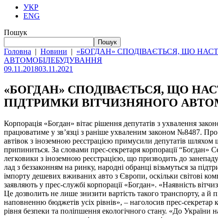
УКР
ENG
Пошук
Пошук
Головна
|
Новини
|
«БОГДАН» СПОДІВАЄТЬСЯ, ЩО НАС
АВТОМОБІЛЕБУДУВАННЯ
09.11.2018
03.11.2021
«БОГДАН» СПОДІВАЄТЬСЯ, ЩО НА
ПІДТРИМКИ ВІТЧИЗНЯНОГО АВТ
Корпорація «Богдан» вітає рішення депутатів з ухвалення закон
працюватиме у зв’язці з раніше ухваленим законом №8487. Про 
автівок з іноземною реєстрацією примусили депутатів шляхом ш
припиниться. За словами прес-секретаря корпорації “Богдан» С
легковики з іноземною реєстрацією, що призводить до занепаду
лад з беззаконням на ринку, народні обранці візьмуться за під
імпорту дешевих вживаних авто з Європи, оскільки світові комп
заявляють у прес-службі корпорації «Богдан». «Наявність вітчи
Це дозволить не лише знизити вартість такого транспорту, а й
наповненню бюджетів усіх рівнів», – наголосив прес-секретар
рівня безпеки та поліпшення екологічного стану. «До України на