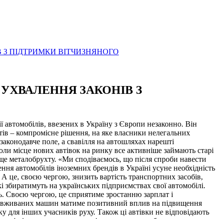
 З ПІДТРИМКИ ВІТЧИЗНЯНОГО
 УХВАЛЕННЯ ЗАКОНІВ З
ї автомобілів, ввезених в Україну з Європи незаконно. Він
тів – компромісне рішення, на яке власники нелегальних
аконодавче поле, а свавілля на автошляхах нарешті
оли місце нових автівок на ринку все активніше займають старі
ще металобрухту. «Ми сподіваємось, що після спроби навести
ння автомобілів іноземних брендів в Україні усуне необхідність
А це, своєю чергою, знизить вартість транспортних засобів,
і збиратимуть на українських підприємствах свої автомобілі.
ць. Своєю чергою, це сприятиме зростанню зарплат і
оріг вживаних машин матиме позитивний вплив на підвищення
ку для інших учасників руху. Також ці автівки не відповідають