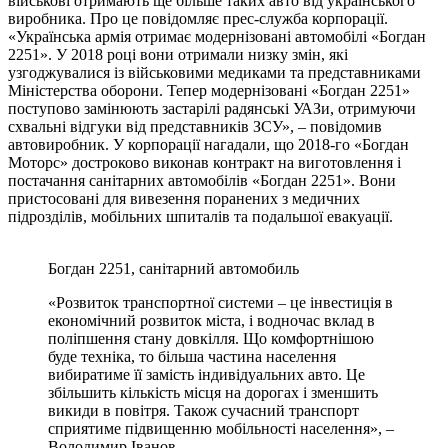
військові отримають ще більше таких авто від українського
виробника. Про це повідомляє прес-служба корпорації.
«Українська армія отримає модернізовані автомобілі «Богдан
2251». У 2018 році вони отримали низку змін, які
узгоджувалися із військовими медиками та представниками
Міністерства оборони. Тепер модернізовані «Богдан 2251»
поступово замінюють застарілі радянські УАЗи, отримуючи
схвальні відгуки від представників ЗСУ», – повідомив
автовиробник. У корпорації нагадали, що 2018-го «Богдан
Моторс» достроково виконав контракт на виготовлення і
постачання санітарних автомобілів «Богдан 2251». Вони
пристосовані для вивезення поранених з медичних
підрозділів, мобільних шпиталів та подальшої евакуації.
Богдан 2251, санітарний автомобиль
«Розвиток транспортної системи – це інвестиція в
економічний розвиток міста, і водночас вклад в
поліпшення стану довкілля. Що комфортнішою
буде техніка, то більша частина населення
вибиратиме її замість індивідуальних авто. Це
збільшить кількість місця на дорогах і зменшить
викиди в повітря. Також сучасний транспорт
сприятиме підвищенню мобільності населення», –
Володимир Іванов