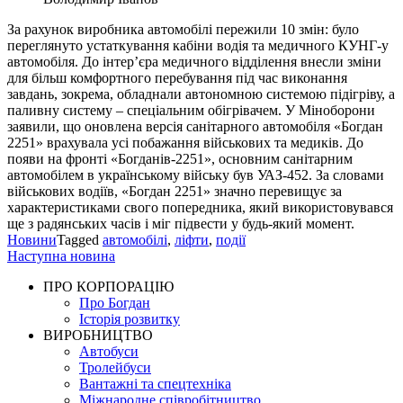
За рахунок виробника автомобілі пережили 10 змін: було
переглянуто устаткування кабіни водія та медичного КУНГ-у
автомобіля. До інтер’єра медичного відділення внесли зміни
для більш комфортного перебування під час виконання
завдань, зокрема, обладнали автономною системою підігріву, а
паливну систему – спеціальним обігрівачем. У Міноборони
заявили, що оновлена версія санітарного автомобіля «Богдан
2251» врахувала усі побажання військових та медиків. До
появи на фронті «Богданів-2251», основним санітарним
автомобілем в українському війську був УАЗ-452. За словами
військових водіїв, «Богдан 2251» значно перевищує за
характеристиками свого попередника, який використовувався
ще з радянських часів і міг підвести у будь-який момент.
Новини
Tagged
автомобілі
,
ліфти
,
події
Навігація
Наступна новина
записів
ПРО КОРПОРАЦІЮ
Про Богдан
Історія розвитку
ВИРОБНИЦТВО
Автобуси
Тролейбуси
Вантажні та спецтехніка
Міжнародне співробітництво