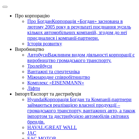
Skip
to
Про корпорацію
content
Про Богдан
Корпорація «Богдан» заснована в
лютому 2005 року в результаті поєднання зусиль
кількох автомобільних компаній, згодом до неї
приєдналися і компанії-партнери.
Історія розвитку
Виробництво
Автобуси
Важливим видом діяльності корпорації є
виробництво громадського транспорту.
Тролейбуси
Вантажні та спецтехніка
Міжнародне співробітництво
Комплекс «EISENMANN»
Ліфти
Імпорт/Експорт та дистрибуція
Hyundai
Корпорація Богдан та Компанії-партнери
займаються реалізацією власної продукції –
громадського транспорту, вантажних авто, а також
імпортом та дистрибуцією автомобілів світових
брендів.
HAVAL/GREAT WALL
JAC
БАС МОТОР