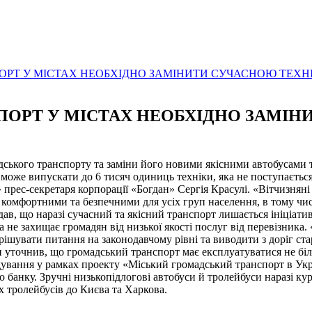
РТ У МІСТАХ НЕОБХІДНО ЗАМІНИТИ СУЧАСНОЮ ТЕХН
ОРТ У МІСТАХ НЕОБХІДНО ЗАМІ
мадського транспорту та заміни його новими якісними автобусам
 може випускати до 6 тисяч одиниць техніки, яка не поступаєтьс
» прес-секретаря корпорації «Богдан» Сергія Красулі. «Вітчизнян
 комфортними та безпечними для усіх груп населення, в тому числі
дав, що наразі сучасний та якісний транспорт лишається ініціат
 не захищає громадян від низької якості послуг від перевізника
вирішувати питання на законодавчому рівні та виводити з доріг с
ін уточнив, що громадський транспорт має експлуатуватися не біль
ування у рамках проекту «Міський громадський транспорт в Укра
о банку. Зручні низькопідлогові автобуси й тролейбуси наразі к
 тролейбусів до Києва та Харкова.