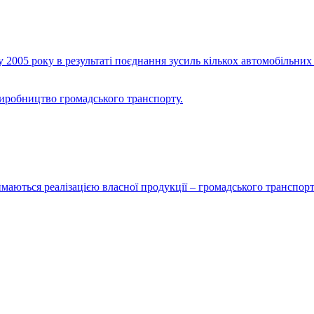
2005 року в результаті поєднання зусиль кількох автомобільних 
виробництво громадського транспорту.
маються реалізацією власної продукції – громадського транспорт