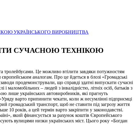
ІКОЮ УКРАЇНСЬКОГО ВИРОБНИЦТВА
НИТИ СУЧАСНОЮ ТЕХНІКОЮ
и та тролейбусами. Це можливо втілити завдяки потужностям
я європейським аналогам. Про це йдеться в блозі «Громадські
і заводи продемонстрували, що справді здатні випускати сучасні
 і маломобільних – людей з інвалідністю, літніх осіб, батьків з
ивою лише українських автовиробників, які прагнуть
. «Уряду варто припинити чекати, коли ж несумлінні підприємці
тарий громадський транспорт, щоб не ставити під загрозу життя
ше 10 років, а цей термін варто закріпити у законодавстві.
їні», який фінансується за рахунок коштів Європейського
урсують вулицями низки українських міст. Цього року «Богдан