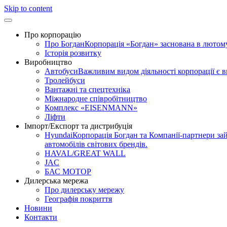
Skip to content
Про корпорацію
Про Богдан
Корпорація «Богдан» заснована в лютому 
Історія розвитку
Виробництво
Автобуси
Важливим видом діяльності корпорації є 
Тролейбуси
Вантажні та спецтехніка
Міжнародне співробітництво
Комплекс «EISENMANN»
Ліфти
Імпорт/Експорт та дистрибуція
Hyundai
Корпорація Богдан та Компанії-партнери зай
автомобілів світових брендів.
HAVAL/GREAT WALL
JAC
БАС МОТОР
Дилерська мережа
Про дилерську мережу
Географія покриття
Новини
Контакти