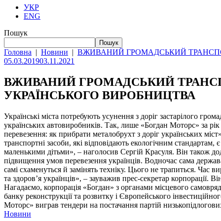
УКР
ENG
Пошук
Пошук
Головна
|
Новини
|
ВЖИВАНИЙ ГРОМАДСЬКИЙ ТРАНСПО
05.03.2019
03.11.2021
ВЖИВАНИЙ ГРОМАДСЬКИЙ ТРАНСП
УКРАЇНСЬКОГО ВИРОБНИЦТВА
Українські міста потребують усунення з доріг застарілого гро
українських автовиробників. Так, лише «Богдан Моторс» за рік
перевезення: як прибрати металобрухт з доріг українських міст
транспортні засоби, які відповідають екологічним стандартам, є
маленькими дітьми», – наголосив Сергій Красуля. Він також до
підвищення умов перевезення українців. Водночас сама держава
самі схаменуться й замінять техніку. Цього не трапиться. Час 
та здоров’я українців», – зауважив прес-секретар корпорації. В
Нагадаємо, корпорація «Богдан» з органами місцевого самовряд
банку реконструкції та розвитку і Європейського інвестиційног
Моторс» виграв тендери на постачання партій низькопідлогових
Новини