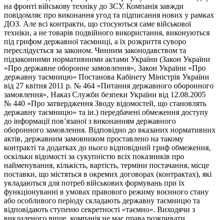
на фронті військову техніку до ЗСУ. Компанія завжди
повідомляє про виконання угод та підписання нових у рамках
ДОЗ. Але всі контракти, що стосуються саме військової
техніки, а не товарів подвійного використання, виконуються
під грифом державної таємниці, а їх розкриття суворо
переслідується за законом. Чинним законодавством та
підзаконними нормативними актами України (Закон України
«Про державне оборонне замовлення», Закон України «Про
державну таємницю» Постанова Кабінету Міністрів України
від 27 квітня 2011 р. № 464 «Питання державного оборонного
замовлення», Наказ Служби безпеки України від 12.08.2005
№ 440 «Про затвердження Зводу відомостей, що становлять
державну таємницю» та ін.) передбачені обмеження доступу
до інформації пов’язаної з виконанням державного
оборонного замовлення. Відповідно до вказаних нормативних
актів, державним замовником проставлено на такому
контракті та додатках до нього відповідний гриф обмеження,
оскільки відомості за сукупністю всіх показників про
найменування, кількість, вартість, терміни постачання, місце
поставки, що містяться в окремих договорах (контрактах), які
укладаються для потреб військових формувань при їх
функціонуванні в умовах правового режиму воєнного стану
або особливого періоду складають державну таємницю та
відповідають ступеню секретності «таємно». Виходячи з
викладеного вище, компанія не має права розкривати