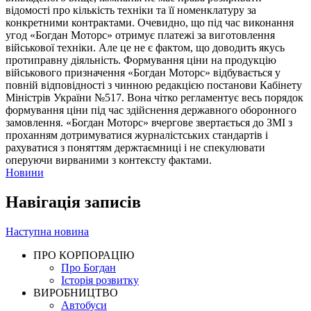
відомості про кількість техніки та її номенклатуру за
конкретними контрактами. Очевидно, що під час виконання
угод «Богдан Моторс» отримує платежі за виготовлення
військової техніки. Але це не є фактом, що доводить якусь
протиправну діяльність. Формування ціни на продукцію
військового призначення «Богдан Моторс» відбувається у
повній відповідності з чинною редакцією постанови Кабінету
Міністрів України №517. Вона чітко регламентує весь порядок
формування ціни під час здійснення державного оборонного
замовлення. «Богдан Моторс» вчергове звертається до ЗМІ з
проханням дотримуватися журналістських стандартів і
рахуватися з поняттям держтаємниці і не спекулювати
оперуючи вирваними з контексту фактами.
Новини
Навігація записів
Наступна новина
ПРО КОРПОРАЦІЮ
Про Богдан
Історія розвитку
ВИРОБНИЦТВО
Автобуси