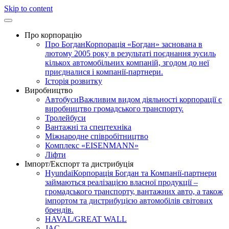
Skip to content
Про корпорацію
Про Богдан
Корпорація «Богдан» заснована в
лютому 2005 року в результаті поєднання зусиль
кількох автомобільних компаній, згодом до неї
приєдналися і компанії-партнери.
Історія розвитку
Виробництво
Автобуси
Важливим видом діяльності корпорації є
виробництво громадського транспорту.
Тролейбуси
Вантажні та спецтехніка
Міжнародне співробітництво
Комплекс «EISENMANN»
Ліфти
Імпорт/Експорт та дистрибуція
Hyundai
Корпорація Богдан та Компанії-партнери
займаються реалізацією власної продукції –
громадського транспорту, вантажних авто, а також
імпортом та дистрибуцією автомобілів світових
брендів.
HAVAL/GREAT WALL
JAC