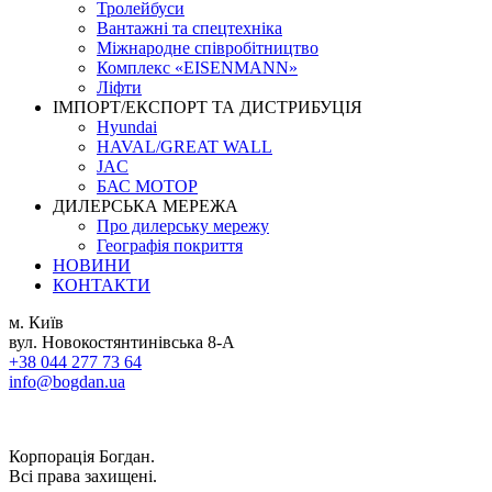
Тролейбуси
Вантажні та спецтехніка
Міжнародне співробітництво
Комплекс «EISENMANN»
Ліфти
ІМПОРТ/ЕКСПОРТ ТА ДИСТРИБУЦІЯ
Hyundai
HAVAL/GREAT WALL
JAC
БАС МОТОР
ДИЛЕРСЬКА МЕРЕЖА
Про дилерську мережу
Географія покриття
НОВИНИ
КОНТАКТИ
м. Київ
вул. Новокостянтинівська 8-А
+38 044 277 73 64
info@bogdan.ua
Корпорація Богдан.
Всі права захищені.