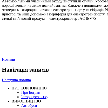
Автомобільними учасниками заходу виступили стильні кросовер
дорослі змогли не лише познайомитися ближче з новинками моде
четверта міжнародна виставка електротранспорту та гібридів Plu
пристрої та інша допоміжна периферія для електротранспорту. 
стенді свій новий продукт – електрокросовер JAC iEV7S.
Новини
Навігація записів
Наступна новина
ПРО КОРПОРАЦІЮ
Про Богдан
Історія розвитку
ВИРОБНИЦТВО
Автобуси