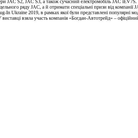
и JAC S2, JAC S3, а також сучасний електромобіль JAC iEV7S. В
льного ряду JAC, а й отримати спеціальні призи від компанії J
g-In Ukraine 2019, в рамках якої були представлені популярні мо
У виставці взяла участь компанія «Богдан-Автотрейд» – офіційни