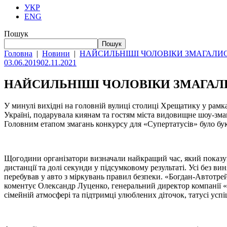
УКР
ENG
Пошук
Пошук
Головна
|
Новини
|
НАЙСИЛЬНІШІ ЧОЛОВІКИ ЗМАГАЛИС
03.06.2019
02.11.2021
НАЙСИЛЬНІШІ ЧОЛОВІКИ ЗМАГАЛИ
У минулі вихідні на головній вулиці столиці Хрещатику у рамк
Україні, подарувала киянам та гостям міста видовищне шоу-зма
Головним етапом змагань конкурсу для «Супертатусів» було бу
Щогодини організатори визначали найкращий час, який показув
дистанції та долі секунди у підсумковому результаті. Усі без в
перебував у авто з міркувань правил безпеки. «Богдан-Автотрей
коментує Олександр Луценко, генеральний директор компанії «Б
сімейній атмосфері та підтримці улюблених діточок, татусі усп