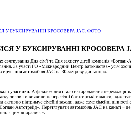
Я У БУКСИРУВАННІ КРОСОВЕРА JAC. ФОТО
СЯ У БУКСИРУВАННІ КРОСОВЕРА J
ах святкування Дня сім’ї та Дня захисту дітей компанія «Богдан
гання. За участі ГО «Міжнародний Центр Батьківства» усім охоч
ксирування автомобіля JAC на 30-метрову дистанцію.
али учасники. А фіналом дня стало нагородження переможця зма
инятку чоловіки виявили непересічні богатирські таланти, адже тя
д активно підтримує сімейні заходи, адже саме сімейні цінності
огдан-Автотрейд». Перетягувати автомобіль JAC на канаті – це з
ішно з цим впоралися».