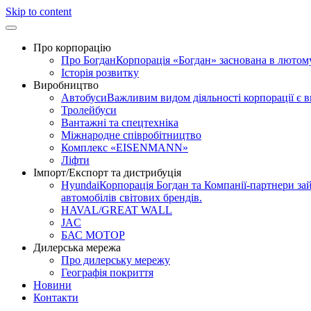
Skip to content
Про корпорацію
Про Богдан
Корпорація «Богдан» заснована в лютому 
Історія розвитку
Виробництво
Автобуси
Важливим видом діяльності корпорації є 
Тролейбуси
Вантажні та спецтехніка
Міжнародне співробітництво
Комплекс «EISENMANN»
Ліфти
Імпорт/Експорт та дистрибуція
Hyundai
Корпорація Богдан та Компанії-партнери зай
автомобілів світових брендів.
HAVAL/GREAT WALL
JAC
БАС МОТОР
Дилерська мережа
Про дилерську мережу
Географія покриття
Новини
Контакти