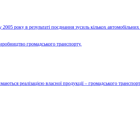
2005 року в результаті поєднання зусиль кількох автомобільних 
виробництво громадського транспорту.
маються реалізацією власної продукції – громадського транспорт