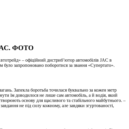
AC. ФОТО
-Автотрейд» – офіційний дистриб’ютор автомобілів JAC в
ім було запропоновано поборотися за звання «Супертато».
гань. Запекла боротьба точилася буквально за кожен метр
гнути їм доводилося не лише сам автомобіль, а й водія, який
 створюють основу для щасливого та стабільного майбутнього. –
авдання не під силу кожному, але завдяки згуртованості,