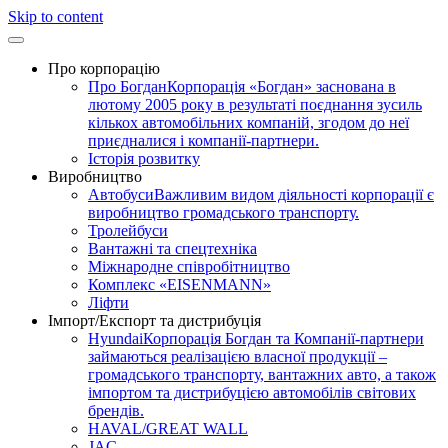
Skip to content
Про корпорацію
Про Богдан
Корпорація «Богдан» заснована в
лютому 2005 року в результаті поєднання зусиль
кількох автомобільних компаній, згодом до неї
приєдналися і компанії-партнери.
Історія розвитку
Виробництво
Автобуси
Важливим видом діяльності корпорації є
виробництво громадського транспорту.
Тролейбуси
Вантажні та спецтехніка
Міжнародне співробітництво
Комплекс «EISENMANN»
Ліфти
Імпорт/Експорт та дистрибуція
Hyundai
Корпорація Богдан та Компанії-партнери
займаються реалізацією власної продукції –
громадського транспорту, вантажних авто, а також
імпортом та дистрибуцією автомобілів світових
брендів.
HAVAL/GREAT WALL
JAC