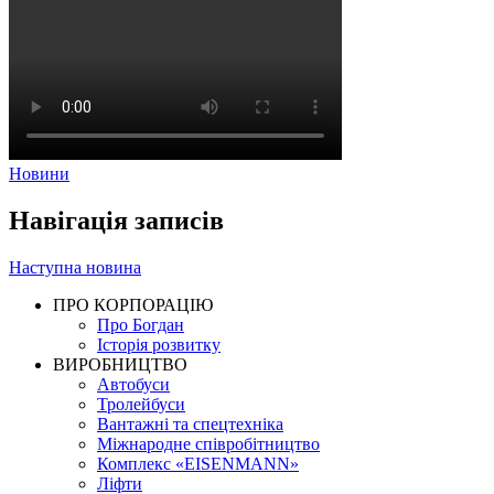
Новини
Навігація записів
Наступна новина
ПРО КОРПОРАЦІЮ
Про Богдан
Історія розвитку
ВИРОБНИЦТВО
Автобуси
Тролейбуси
Вантажні та спецтехніка
Міжнародне співробітництво
Комплекс «EISENMANN»
Ліфти