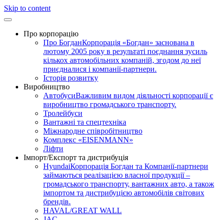
Skip to content
Про корпорацію
Про Богдан
Корпорація «Богдан» заснована в
лютому 2005 року в результаті поєднання зусиль
кількох автомобільних компаній, згодом до неї
приєдналися і компанії-партнери.
Історія розвитку
Виробництво
Автобуси
Важливим видом діяльності корпорації є
виробництво громадського транспорту.
Тролейбуси
Вантажні та спецтехніка
Міжнародне співробітництво
Комплекс «EISENMANN»
Ліфти
Імпорт/Експорт та дистрибуція
Hyundai
Корпорація Богдан та Компанії-партнери
займаються реалізацією власної продукції –
громадського транспорту, вантажних авто, а також
імпортом та дистрибуцією автомобілів світових
брендів.
HAVAL/GREAT WALL
JAC