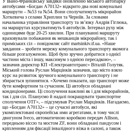
У Івано-Франківську завдяки оновленню міського автопарку
автобусами «Богдан А70132» відкрито два нові комунальні
маршрути – №53 та №54. Вони сполучатимуть мікрорайон
Хоткевича з селами Хриплин та Черніїв. За словами
начальника управління транспорту та зв’язку Андрія Гіглюка,
на маршрутах курсуватимуть 6 автобусів. Інтервал руху між
одиницями буде 20-25 хвилин. При плануванні маршруту
враховували побажання як мешканців мікрорайону, так і
приміських сіл – повідомляє сайт martsinkiv.if.ua. «Наше
завдання – зробити мережу комунального транспорту якомога
більше розгалуженою. Щоб було зручно добратися з однієї
частини міста і іншу, максимум з однією пересадкою», –
зазначив директор КП «Електроавтотранс» Віталій Голутяк.
Міський голова Руслан Марцінків зазначив, що місто взяло
курс на розвиток зручного комунального транспорту і не
збирається зупинятися. «Хочемо показати, що транспорт може
бути комфортним та сучасним. Ці автобуси обладнані
кондиціонерами. Ці сполучення важливі як і для мікрорайонів,
так і для сіл. Плануємо й надалі покращувати транспортне
сполучення ОТГ», – підсумував Руслан Марцінків. Нагадаємо,
що «Богдан А70132» – це сучасні автобуси, які
укомплектовані європейськ ими агрегатами, в тому числі
двигуном Iveco, автоматичною коробкою передач Allison,
передньою віссю та мостом ZF, вони обладнані пандусом і
кріпленням для фіксації інвалідного візка в салоні, а також