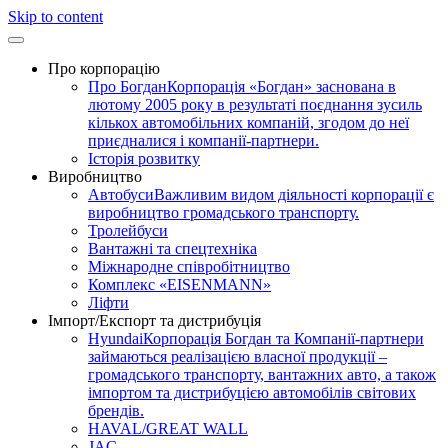
Skip to content
Про корпорацію
Про Богдан
Корпорація «Богдан» заснована в
лютому 2005 року в результаті поєднання зусиль
кількох автомобільних компаній, згодом до неї
приєдналися і компанії-партнери.
Історія розвитку
Виробництво
Автобуси
Важливим видом діяльності корпорації є
виробництво громадського транспорту.
Тролейбуси
Вантажні та спецтехніка
Міжнародне співробітництво
Комплекс «EISENMANN»
Ліфти
Імпорт/Експорт та дистрибуція
Hyundai
Корпорація Богдан та Компанії-партнери
займаються реалізацією власної продукції –
громадського транспорту, вантажних авто, а також
імпортом та дистрибуцією автомобілів світових
брендів.
HAVAL/GREAT WALL
JAC