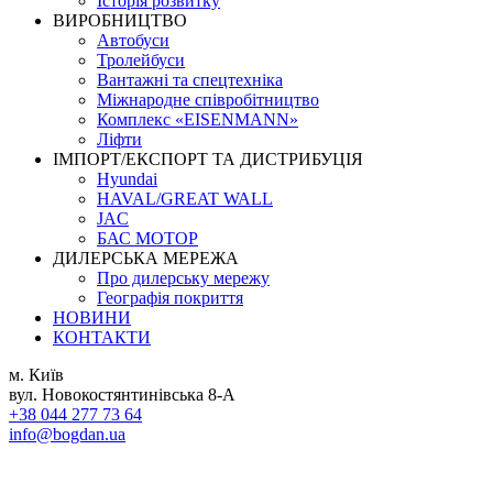
Історія розвитку
ВИРОБНИЦТВО
Автобуси
Тролейбуси
Вантажні та спецтехніка
Міжнародне співробітництво
Комплекс «EISENMANN»
Ліфти
ІМПОРТ/ЕКСПОРТ ТА ДИСТРИБУЦІЯ
Hyundai
HAVAL/GREAT WALL
JAC
БАС МОТОР
ДИЛЕРСЬКА МЕРЕЖА
Про дилерську мережу
Географія покриття
НОВИНИ
КОНТАКТИ
м. Київ
вул. Новокостянтинівська 8-А
+38 044 277 73 64
info@bogdan.ua