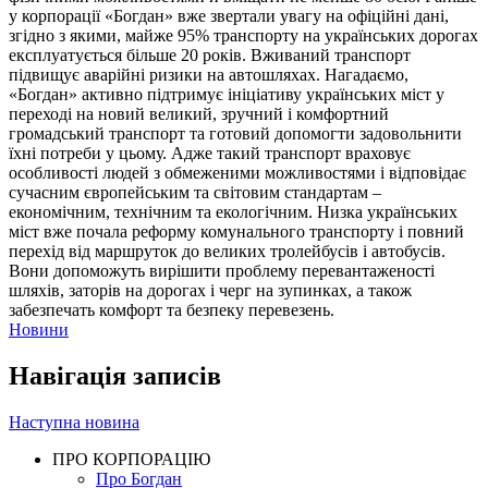
у корпорації «Богдан» вже звертали увагу на офіційні дані,
згідно з якими, майже 95% транспорту на українських дорогах
експлуатується більше 20 років. Вживаний транспорт
підвищує аварійні ризики на автошляхах. Нагадаємо,
«Богдан» активно підтримує ініціативу українських міст у
переході на новий великий, зручний і комфортний
громадський транспорт та готовий допомогти задовольнити
їхні потреби у цьому. Адже такий транспорт враховує
особливості людей з обмеженими можливостями і відповідає
сучасним європейським та світовим стандартам –
економічним, технічним та екологічним. Низка українських
міст вже почала реформу комунального транспорту і повний
перехід від маршруток до великих тролейбусів і автобусів.
Вони допоможуть вирішити проблему перевантаженості
шляхів, заторів на дорогах і черг на зупинках, а також
забезпечать комфорт та безпеку перевезень.
Новини
Навігація записів
Наступна новина
ПРО КОРПОРАЦІЮ
Про Богдан