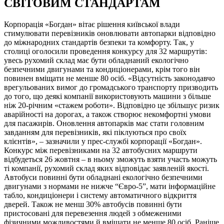
СВІТОВИМ СТАНДАРТАМ
Корпорація «Богдан» вітає рішення київської влади
стимулювати перевізників оновлювати автопарки відповідно
до міжнародних стандартів безпеки та комфорту. Так, у
столиці оголосили проведення конкурсу для 32 маршрутів:
увесь рухомий склад має бути обладнаний екологічно
безпечними двигунами та кондиціонерами, крім того він
повинен вміщати не менше 80 осіб. «Відсутність законодавчо
врегульованих вимог до громадського транспорту призводить
до того, що деякі компанії використовують машини з більше
ніж 20-річним «стажем роботи». Відповідно це збільшує ризик
аварійності на дорогах, а також створює некомфортні умови
для пасажирів. Оновлення автопарків має стати головним
завданням для перевізників, які піклуються про своїх
клієнтів», – зазначили у прес-службі корпорації «Богдан».
Конкурс між перевізниками на 32 автобусних маршрути
відбудеться 26 жовтня – в ньому зможуть взяти участь можуть
ті компанії, рухомий склад яких відповідає заявленій якості.
Автобуси повинні бути обладнані екологічно безпечними
двигунами з нормами не нижче “Євро-5”, мати інформаційне
табло, кондиціонери і систему автоматичного відкриття
дверей. Також не менш 30% автобусів повинні бути
пристосовані для перевезення людей з обмеженими
фізичними можливостями й вміщати не менше 80 осіб. Раніше