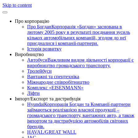
Skip to content
Про корпорацію
Про Богдан
Корпорація «Богдан» заснована в
лютому 2005 року в результаті поєднання зусиль
кількох автомобільних компаній, згодом до неї
приєдналися і компанії-партнери.
Історія розвитку
Виробництво
Автобуси
Важливим видом діяльності корпорації є
виробництво громадського транспорту.
Тролейбуси
Вантажні та спецтехніка
Міжнародне співробітництво
Комплекс «EISENMANN»
Ліфти
Імпорт/Експорт та дистрибуція
Hyundai
Корпорація Богдан та Компанії-партнери
займаються реалізацією власної продукції –
громадського транспорту, вантажних авто, а також
імпортом та дистрибуцією автомобілів світових
брендів.
HAVAL/GREAT WALL
JAC